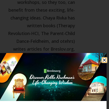
workshops, so they too, can
benefit from these exciting, life-
changing ideas. Chaya Rivka has
written books (Therapy
Revolution-HCI, The Parent-Child
Dance-Feldheim, and otehrs)
writes articles for Breslov.org,
BreslovWoman.org,
PsychCentral.com,
HealthyJewishCooking.com, and
numerous other publications; is a
consultant to Breslov Research
Institute and director of BRI
Women it's women's program;