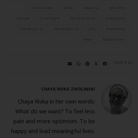
ברכת המזון
גוף ונשמה
הצלחה
השגחה פרטית
חיים מאושרים
לא על הלחם לבדו
ליקוטי מוהר"ן
מזון רוחני
עצות מעשיות
צדיק
רבי נחמן מברסלב
רבי נתן מברסלב
רוחניות וגשמיות
שמחה
0 תגובות
CHAYA RIVKA ZWOLINSKI
Chaya Rivka in her own words:
What do we want? To feel less
pain and more optimism. To be
happy and lead meaningful lives.