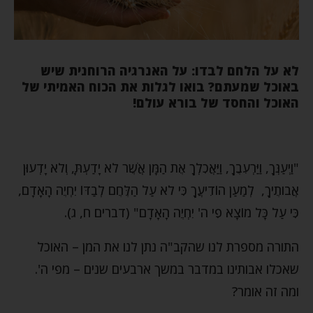
לא על הלחם לבדו: על האנרגיה הרוחנית שיש
באוכל שמעתם? בואו לגלות את הכוח האמיתי של
האוכל והחסד של בורא עולם!
"וַיְעַנְּךָ, וַיַּרְעִבֶךָ, וַיַּאֲכִלְךָ אֶת הַמָּן אֲשֶׁר לֹא יָדַעְתָּ, וְלֹא יָדְעוּן
אֲבֹותֶיךָ, לְמַעַן הוֹדִיעֲךָ כִּי לֹא עַל הַלֶּחֶם לְבַדּוֹ יִחְיֶה הָאָדָם,
כִּי עַל כָּל מוֹצָא פִי ה' יִחְיֶה הָאָדָם" (דברים ח, ג).
התורה מספרת לנו שהקב"ה נתן לנו את המן – האוכל
שאכלו אבותינו במדבר במשך ארבעים שנים – מפי ה'.
ומה זה אומר?