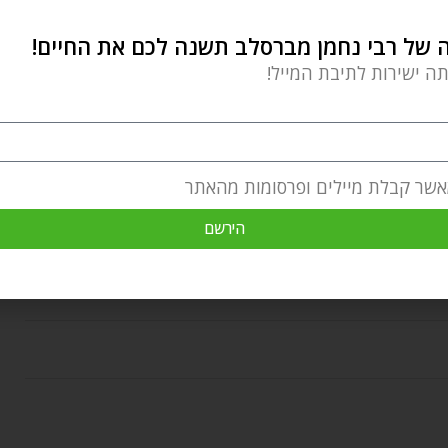
של רבי נחמן מברסלב תשנה לכם את החיים!
תה ישירות לתיבת המייל!
ד עד שהוא יעבור ודברים ישתפרו ויתבהרו, אני לאט לאט
ת לצד השני בבטחה, עוברת את חודש תמוז עם כל הכוח.
 מוזמנים לגלות
בקישור הזה
.
אשר קבלת מיילים ופרסומות מהאתר
הירשם
השגחה פרטית
חודש תמוז
חומות ירושלים
חורבן בית המקדש
רסלב