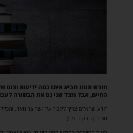
חודש תמוז מביא איתו כמה ידיעות וצום ש
החיים, אבל מצד שני גם את הבשורה לעבור
"ודע שהאדם צריך לעבור על גשר צר מאד, והכלל ו
מוהר"ן חלק ב, מח).
האות המיוחסת לחודש תמוז היא ח', כפי שנאמר "ה