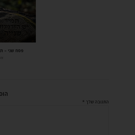
פסח שני – תמ
אפריל
הוס
התגובה שלך
*