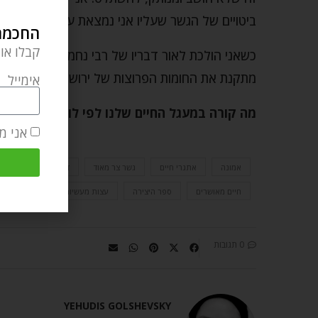
ביטויים של הגשר שעליו אני נמצאת עכשיו.
החכמה 
קבלו או
כשאני הולכת לאור דבריו של רבי נחמן ונלחמת בפח
מתקנת את החומות הפרוצות של ירושלים שלי ועובר
אימייל
מה קורה במעגל החיים שלנו לפי לוח השנה? אתם
אני מ
אמונה
אתגרי חיים
גשר צר מאוד
דעת
הצלחה
חיים מאושרים
ספר היצירה
עצות מעשיות
רבי נחמן מב
0 תגובות
YEHUDIS GOLSHEVSKY