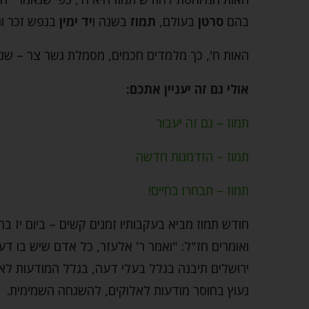
בהם
סרטן
בעולם,
תמוז
בשנה ו
יד ימין
בנפש זכר ונ
האות ח', כך מלמדים חכמים, מסמלת גשר צר – שני 
אולי גם זה יעניין אתכם:
תמוז – גם זה יעבור
תמוז – הזדמנות חדשה
תמוז – תבחרו בחיים!
חודש תמוז מביא בעקבותיו זמנים קשים – ביום יז בתמ
ואומרים חז"ל: "ואמר ר' אלעזר, כל אדם שיש בו דע
ירושלים תיבנה בגלל בעלי דעה, בגלל המודעות לאל
נעוץ בחוסר מודעות לאלוקים, להשגחה השמימית.