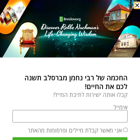
other Jewish women discover
their own spiritual potential
through the meaningful teachings
of Breslov Chassidut.
מאמר הבא
מאמר קודם
פורים בבגדי כהן גדול – פרשת השבוע תצווה
שמעתם? משנכנס אדר מרבים בשמחה!
החכמה של רבי נחמן מברסלב תשנה
לכם את החיים!
מאמרים קשורים
קבלו אותה ישירות לתיבת המייל!
אימייל
אני מאשר קבלת מיילים ופרסומות מהאתר