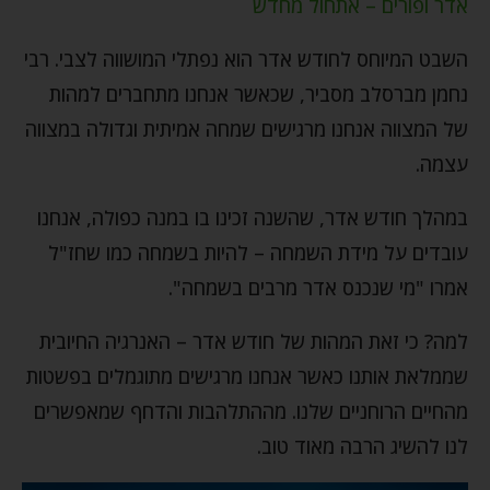
אדר ופורים – אתחול מחדש
השבט המיוחס לחודש אדר הוא נפתלי המושווה לצבי. רבי
נחמן מברסלב מסביר, שכאשר אנחנו מתחברים למהות
של המצווה אנחנו מרגישים שמחה אמיתית וגדולה במצווה
עצמה.
במהלך חודש אדר, שהשנה זכינו בו במנה כפולה, אנחנו
עובדים על מידת השמחה – להיות בשמחה כמו שחז"ל
אמרו "מי שנכנס אדר מרבים בשמחה".
למה? כי זאת המהות של חודש אדר – האנרגיה החיובית
שממלאת אותנו כאשר אנחנו מרגישים מתוגמלים בפשטות
מהחיים הרוחניים שלנו. מההתלהבות והדחף שמאפשרים
לנו להשיג הרבה מאוד טוב.