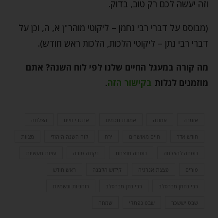
וזה יעשה לכם רק טוב, בדוק.
(מבוסס על דברי רבי נחמן – ליקוטי מוהר"ן א, ה, וכן על
דברי רבי נתן – ליקוטי הלכות, הלכות ראש חודש).
מה קורה במעגל החיים שלנו לפי לוח השנה? אתם
מוזמנים לגלות
בקישור הזה
.
אזמרה
אמונה
אמונת חכמים
אתגרי חיים
הצלחה
חודש אדר
חיים מאושרים
ירח
לוח השנה היהודי
מצוות
נוסחה להצלחה
נוסחה מנצחת
נקודה טובה
עצות מעשיות
פורים
פצצת אנרגיה
קידוש הלבנה
ראש חודש
רבי נחמן מברסלב
רבי נתן מברסלב
רוחניות וגשמיות
שבט יששכר
שבט נפתלי
שמחה