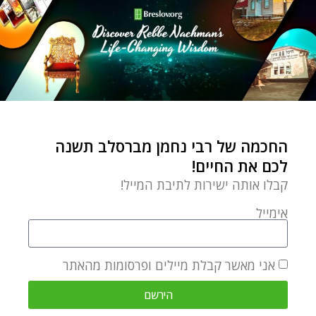
of Breslov Chassidut.
מאמר הבא
מאמר קודם
הנר שלעולם לא נכבה – פרשת השבוע תצווה
פרשת תצווה שבת זכור – ניצחון האור על החושך
מאמרים קשורים
החכמה של רבי נחמן מברסלב תשנה
לכם את החיים!
קבלו אותה ישירות לתיבת המייל!
אימייל
אני מאשר קבלת מיילים ופרסומות מהאתר
הירשם
פסח שני – תמיד יש הזדמנות נוספת