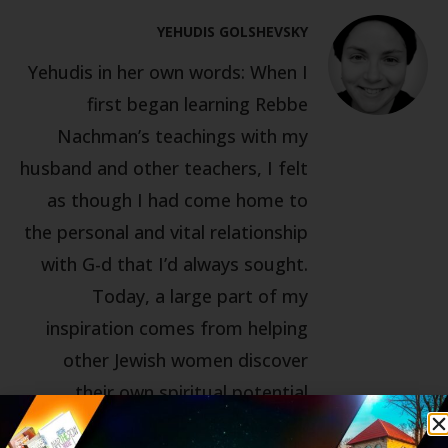
YEHUDIS GOLSHEVSKY
Yehudis in her own words: When I
first began learning Rebbe
Nachman’s teachings with my
husband and other teachers, I felt
as though I had come home to
the personal and vital relationship
with G-d that I’d always sought.
Today, a large part of my
inspiration comes from helping
other Jewish women discover
their own spiritual potential
through the meaningful teachings