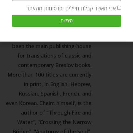
congregations around the world.
אני מאשר קבלת מיילים ופרסומות מהאתר
Chaim has been the director of
הירשם
the Breslov Research Institute
since its inception in 1979. BRI has
been the main publishing-house
for translations of classic and
contemporary Breslov books.
More than 100 titles are currently
in print, in English, Hebrew,
Russian, Spanish, French, and
even Korean. Chaim himself, is the
author of “Through Fire and
Water”, “Crossing the Narrow
Bridge”, “Anatomy of the Soul”,