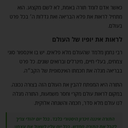
כאשר אדם לומד תורה באמת, לא לשם מקצוע. הוא
מתחיל לראות את פלא הבריאה ואת גדלות ה׳ בכל פרט
בעולם.
לראות את יופיו של העולם
רבי נחמן מלמד שהעולם מלא פלאים. יש בו אינספור סוגי
צמחים, בעלי חיים, מינרלים וברואים שונים. כל פרט
בבריאה מגלה את חכמתו האינסופית של הקב״ה.
התורה היא המפתח להבין את העולם הזה בצורה נכונה.
במקום לראות עולם מקרי וחסר משמעות, התורה מגלה
לנו עולם מלא סדר, חכמה והשגחה אלוקית.
התורה איננה זיכרון היסטורי בלבד. בכל יום יהודי צריך
לקבל את התורה מחדש. בכל יום עליו לשאול את עצמו: