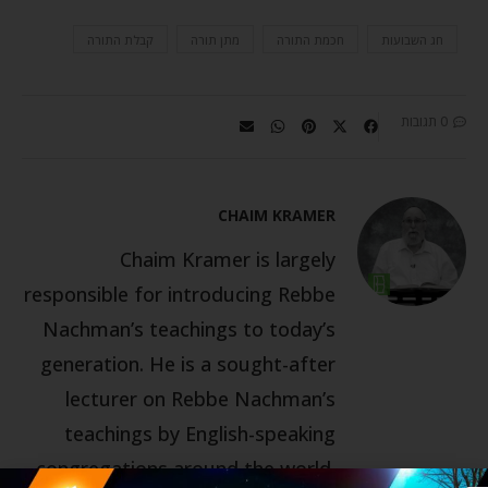
חג השבועות
חכמת התורה
מתן תורה
קבלת התורה
0 תגובות
CHAIM KRAMER
Chaim Kramer is largely
responsible for introducing Rebbe
Nachman’s teachings to today’s
generation. He is a sought-after
lecturer on Rebbe Nachman’s
teachings by English-speaking
congregations around the world.