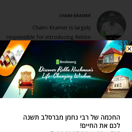
CHAIM KRAMER
Chaim Kramer is largely
responsible for introducing Rebbe
Nachman’s teachings to today’s
generation. He is a sought-after
lecturer on Rebbe Nachman’s
teachings by English-speaking
congregations around the world.
Chaim has been the director of
the Breslov Research Institute
since its inception in 1979. BRI has
החכמה של רבי נחמן מברסלב תשנה
been the main publishing-house
לכם את החיים!
for translations of classic and