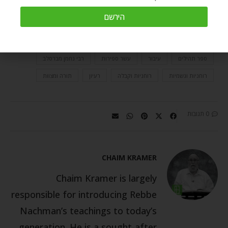
הירשם
אתגרי חיים
היריון
הצלחה
השראה
לידה
ליקוטי מוהר"ן
מזמור לתודה
ספר אנטומיה של הנשמה
ספר תהילים
עיבור
עשר ספירות
רבי נחמן מברסלב
רוחניות וגשמיות
רוחניות וקבלה
רעיון
תורה ומצוות
0 תגובות
CHAIM KRAMER
Chaim Kramer is largely
responsible for introducing Rebbe
Nachman’s teachings to today’s
generation. He is a sought-after