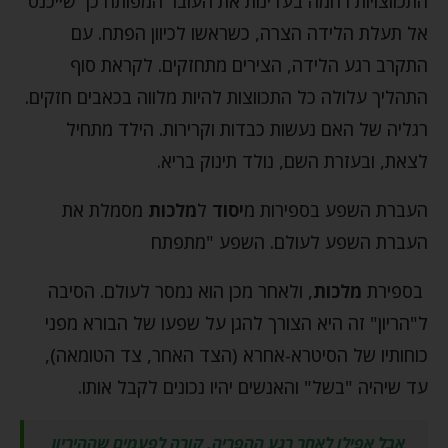
התכווצויות רחמה בעדינות את העובר המפותח כך שייכנס
אל תעלת הלידה הצרה, כשראשו לכיוון הפתח. עם
התקרב רגע הלידה, הצירים מתחזקים. לקראת סוף
התהליך עלולה כל התכווצות להיות מלווה בכאבים חזקים.
רגליה של האם נעשות כבדות וקרירות. הילד מתחיל
לצאת, ובעזרת השם, נולד תינוק בריא.
העברת השפע בספירות מ
יסוד
ל
מלכות
מסמלת את
העברת השפע לעולם. השפע "מתפתח
בספירת
מלכות
, ולאחר מכן הוא נמסר לעולם. הסיבה
ל"הריון" זה היא הצורך להגן על שפעו של הבורא מפני
כוחותיו של הסיטרא-אחרא (הצד האחר, צד הטומאה),
עד שיהיה "בשל" והאנשים יהיו נכונים לקבל אותו.
אבל אפילו לאחר רגע ההפריה, קורה לפעמים שההיריון