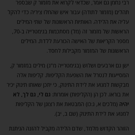
רבי נחמן גם אמר, שכדאי לקרוא את מזמור ק שבספר
תהלים (מזמור לתודה) עבור איש שהחלו ציריה כדי להקל
עליה את הלידה. האותיות הראשונות של שתי המילים
הראשות של מזמור זה (מל) מסתכמות בגימטרייה ב-70,
מספר הקריאות של האישה הכורעת ללדת. המילים
הראשונות של המזמור מקבילות לחסד.
ישן גם ארבעים ושלוש (בגימטרייה מ"ג) מילים במזמור ק,
המסייעות לנטרל את השפעת הקליפות. קליפות אלה
מבקשות למנוע את לידת התינוק, כי יתכן שאותו תינוק יכיר
את בוראו. לכן הן (הקליפות) אומרות:
גם לי, גם לך, לא
יהיה
(מלכים א, ג:כו) המבטאת את רצונן של הקליפות
למנוע את לידת התינוק (שם ב, יב).
הזוהר הקדוש מלמד, שדם הלידה מקביל להזנה הניתנת