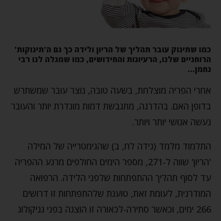
כמו שתינוק עובר תהליך של הריון ולידה כך גם ה'תינוקות'
הרוחניים שלנו, הרעיונות והחידושים, כמו שמגלה לנו רבי
נחמן…
אחרי הפריה מוצלחת, בשעה טובה, נוצר עובר שמשתרש
בדופן האם. בהדרגה, מתגבשת דמות מוגדרת יותר והעובר
נעשה אנושי יותר ויותר.
התלמוד מלמד (נידה לח, ב) שהגימטרייה של המילה
'הריון' שווה ל-271, מספר הימים החולפים מרגע ההפריה
עד לסוף תהליך ההתפתחות שלפני הלידה. הרפואה
המודרנית, לעומת זאת, טוענת שלהתפתחות זו דרושים
266 ימים, וכאשר סתירה-לכאורה זו הוצגה בפני גניקולוג