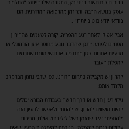
בבית חולים חשוב בניו יורק, התגובה שלו הייתה: "התלמוד
עוסק בנושא הרבה יותר זמן מהרפואה המודרנית. הם
בוודאי יודעים טוב יותר!"…
אבל אפילו לאחר רגע ההפריה, קורה לפעמים שההיריון
מסתיים לפתע. ייתכן שהדבר נובע מחוסר איזון הורמונלי או
מבעיות אחרות, כגון מתח פיזי או רגשי מוגזם שגורמים
להפלת העובר.
להריון יש מקבילה בתחום הרוחני, כפי שרבי נחמן מברסלב
מלמד אותנו:
גילוי רעיון חדש או דרך חדשה בעבודת הבורא יכולים
להיות מושווים להריון. יש להמתין ולאפשר לרעיון הזה
'להתפתח' עד שהזמן בשל ל'לידתו'. אולם, מריבות
עלולות לגרום ל'הפלה', הגורמת להיפלטות הרעיון שאינו