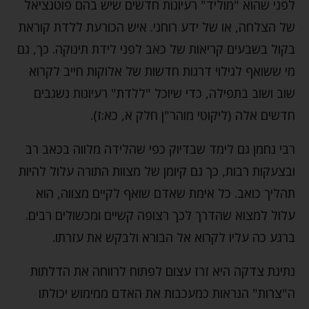
לפני שהוא "מוליד" רעיונות חדשים שיש בהם פוטנציאל
של הצלחה, או של ידע רוחני. איש הכורעת ללדת קוראת
בקול בשבעים קריאות של כאב לפני לידת תינוקה. כך, גם
מי ששואף לגילוי דרגות חדשות של אלוקות חייב לקרוא
שוב ושוב בתפילה, כדי שיוכל "ללדת" רעיונות נשגבים
חדשים אלה (ליקוטי מוהר"ן חלק א, כא:ז).
רבי נחמן גם לימד שבדיוק כפי שהלידה מלווה בכאב רב
ובצעקות רבות, כך גם קיומן של מצוות התורה עלול להיות
תהליך כואב. כל אימת שאדם שואף לקיים מצווה, הוא
עלול למצוא שהדרך לכך רצופה קשיים ומכשולים רבים.
ברגע כה עליו לקרוא אל הבורא ולבקש את עזרתו.
נתינת צדקה היא זרז עצום לפתוח לרווחה את הדלתות
ה"צרות" הנראות כמעכבות את האדם ממימוש יכולתו