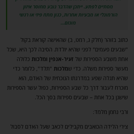
מסתיים לפתע. ייתכן שהדבר נובע מחוסר איזון
הורמונלי או מבעיות אחרות, כגון מתח פיזי או רגשי
מוגזם…
כתוב בזוהר (חלק ג, רמט, ב) שהאישה קוראת בקול
"שבעים פעמים" לפני שהיא יולדת. הסיבה לכך היא, שכל
אחת משבע הספירות של
זעיר-אנפין ומלכות
כלולה
מעשר ספירות משלה. כדי ש
מלכות
"תלד", כלומר כדי
שהיא תגלה שפע במדרגתו הנוכחית של האדם, הוא
מוכרח לעבור דרך כל שבע הספירות, כפול עשר הספירות
שישנן בכל אחת – שבעים ספירות בסך הכל.
ורבי נחמן מלמד:
צירי הלידה הכואבים מקבילים לכאב שעל האדם לסבול