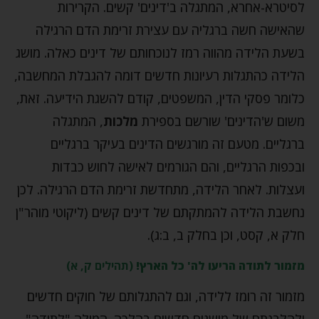
לסיטרא-אחרא, המתגלה ב'דינים' קשים. הקרירות
שהאישה חשה ברגליה עם עצירת זרימת הדם הרגילה
בשעת הלידה מהווה רמז לנוכחותם של דינים כאלה. מושג
הלידה כהתגלות רעיונות חדשים דומה להגבלת המחשבה,
כלומר פסקי הדין, המשפטים, קודם להשגת הידיעה. זאת,
משום ש'הדינים' שורשם בספירת
מלכות
, המתגלה
ברגליים. מטעם זה מורגשים הדינים בעיקר ברגליים
ובכפות הרגליים, והם הגורמים לאישה לחוש כבדות
ועצלות. לאחר הלידה, מתחדשת זרימת הדם הרגילה. לכן
נחשבת הלידה להמתקתם של דינים קשים (ליקוטי מוהר"ן
חלק א, קסט, וכן בחלק ב, ב:ג).
מזמור לתודה הריעו לה' כל הארץ!
(תהילים ק, א)
מזמור זה רומז ללידה, וגם להתגלותם של חוקים חדשים
ולהלבנתם של מושגים חדשים בהלכה. המילה "לתודה"