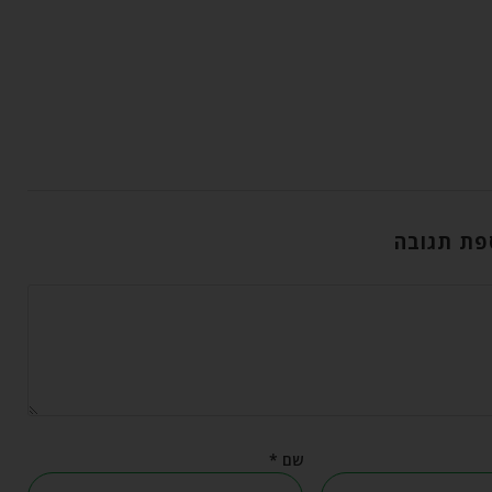
פת תגובה
שם
*