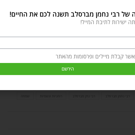
של רבי נחמן מברסלב תשנה לכם את החיים!
תה ישירות לתיבת המייל!
חמן מברסלב ולהפוך אותה לחלק מכם
כבר עכשיו
,
וכן
אשר קבלת מיילים ופרסומות מהאתר
הירשם
בורא עולם
גדול מהחיים
הצלחה
הרשל טפליקר
יים מאושרים
ליקוטי מוהר"ן
משטר קומוניסטי
נקודות טובות
רבי נחמן מברסלב
רבי נתן מברסלב
רוחניות וגשמיות
שמחה