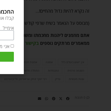
החכמה 
זה נקרא להיות גדול מהחיים!…
קבלו או
(מבוסס על הנאמר בשיח שרפי קודש ז, עמוד רל).
אימייל
אתם מוזמנים ליהנות מחכמתו ומשנתו של רבי נ
ממאמרים מרתקים נוספים
בקישור הזה
.
אני מ
אין ייאוש בעולם כלל
אמונה
אמונת חכמים
אתגרי חיים
השגחה פרטית
התבודדות
התחלה חדשה
חיידר
ח
עצות מעשיות
צדיק
רבי יוסף יצחק שניאורסון מליובאוויטש
0 תגובות