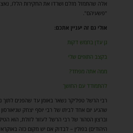
אלה שהתמזל מזלם ושרדו את החקירות הללו, נאצל
"פשעיהם".
אולי גם זה יעניין אתכם:
גן עדן בחמש דקות
בקצב התופים שלי
ממה אתה מפחד?
להתמודד עם החושך
רבי הרשל טפליקר נשאר באומן עד שהפנים לתוך נ
שהגיע יום אחד לביתו של רבי יוסף יצחק שניאורסון
וברצון הטהור של רבי הרשל לעזור לזולת, הוא הטיל
היהודים) בפולין – לבדוק אם יש מקום כזה באוקראי