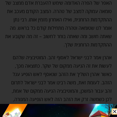
האפר של הפרה האדומה שימש להעברת אדם ממצב של
טומאה עמוקה למצב של טהרה. המצב הקודם מעכב את
ההתקדמות הרוחנית, ואילו האחרון מזמין אותו. רבי נתן
אומר לנו שטומאה וטהרה מתחילות קודם כל בראש. מה
שאתה חושב ומה שאתה בוחר לחשוב – זה מה שקובע את
ההתקדמות הרוחנית שלך.
אהרן אמר לבני ישראל לאסוף זהב. המוטיבציה שלהם
לעשות את זה הגיעה ממקום של שקר. כתוצאה מכך,
כאשר אהרן השליך את הזהב שנאסף לאש הופיע עגל
הזהב. לעומת זאת, משה רבינו אמר לבני ישראל לתרום
זהב עבור המשכן, והמוטיבציה הגיעה ממקום של אמת,
לכן כשמשה זרק את הזהב הזה לאש הופיעה המנורה,
סמל לחשיבה טהורה!