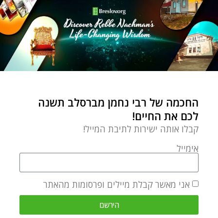
הפרה האדומה, "אימו" של עגל הזהב, מנקה את כל
החשיבה הטמאה של "הילד שלה". כשהיית צעיר יותר
אולי שטפת את המוח על ידי חשיבה שגויה, אבל עכשיו,
אחרי שהתבגרת, אתה בהחלט לטהר אותה ביסודיות
(רש"י על במדבר יט, ב).
(מבוסס על דברי רבי נתן מברסלב, ליקוטי הלכות, הלכות
החכמה של רבי נחמן מברסלב תשנה
שוטפין ה, לה).
לכם את החיים!
קבלו אותה ישירות לתיבת המייל!
אתם מוזמנים ליהנות מחכמתו ומשנתו של רבי נחמן
מברסלב ולהפוך אותה לחלק מכם
כבר עכשיו
,
וכן
אימייל
ממאמרים מרתקים נוספים
בקישור הזה
.
אני מאשר קבלת מיילים ופרסומות מהאתר
אתגרי חיים
הקמת המשכן
חוות סוסים
חטא עגל הזהב
הירשם
כוח המחשבה
ליקוטי הלכות
ליקוטי מוהר"ן
מוח