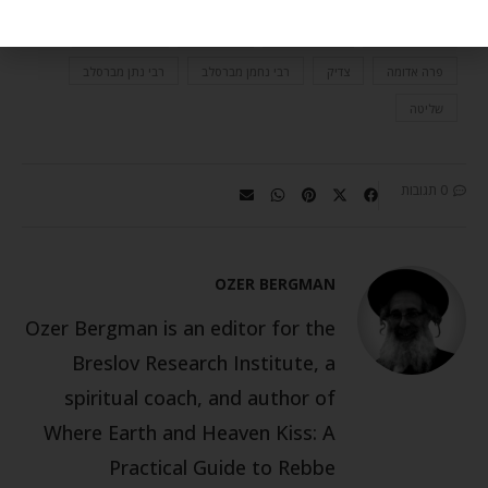
מחשבה טובה
מחשבה רעה
סוס ורוכב
עצות מעשיות
פרה אדומה
צדיק
רבי נחמן מברסלב
רבי נתן מברסלב
שליטה
0 תגובות
OZER BERGMAN
Ozer Bergman is an editor for the
Breslov Research Institute, a
spiritual coach, and author of
Where Earth and Heaven Kiss: A
Practical Guide to Rebbe