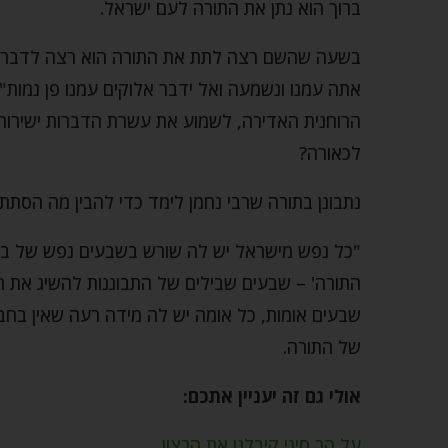
ברוך הוא נתן את התורה לעם ישראל.
בשעה שהשם רצה לתת את התורה הוא רצה לדבר יש
אתה עמנו ונשמעה ואל ידבר אלוקים עמנו פן נמות" (
הרוחנית האדירה, לשמוע את עשרת הדברות ישירות
לכאורה?
נתבונן בתורה שרבי נחמן לימד כדי להבין מה הסת
"כל נפש מישראל יש לה שורש בשבעים נפש של בית
התורה' – שבעים שבילים של התבוננות להשיג את הת
שבעים אומות, כל אומה יש לה מידה רעה שאין בחב
של התורה.
אולי גם זה יעניין אתכם:
על הר סיני קיבלנו את הרצון