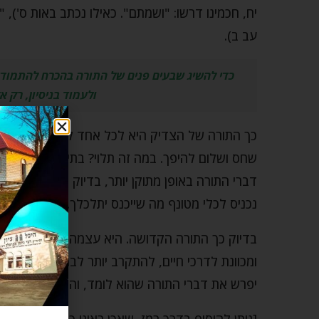
יח, חכמינו דרשו: "ושמתם". כאילו נכתב באות ס'), "
עב ב).
כדי להשיג שבעים פנים של התורה בהכרח להתמודד
ולעמוד בניסיון, רק אז
כך התורה של הצדיק היא לכל אחד לפי תפיסתו, י
שחס ושלום להיפך. במה זה תלוי? בתיקון הברית, כ
דברי התורה באופן מתוקן יותר, בדיוק כפי שנכניס מש
נכניס לכלי מטונף מה שייכנס יתלכלך.
בדיוק כך התורה הקדושה. היא עצמה טהורה, נקיה ו
ומכוונת לדרכי חיים, להתקרב יותר לבורא. אולם אם
יפרש את דברי התורה שהוא לומד, והוא עלול לסלף א
[ניתן להוסיף בדרך רמז, שאכן ראינו כמה שהתפקרו ו