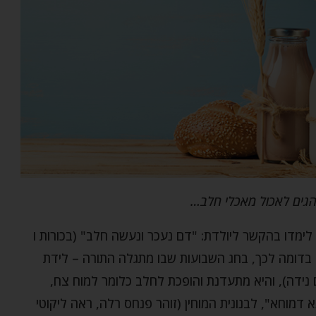
הגים לאכול מאכלי חלב…
לימדו בהקשר ליולדת: "דם נעכר ונעשה חלב" (בכורות ו
 בדומה לכך, בחג השבועות שבו מתגלה התורה – לידת
נידה), והיא מתעדנת והופכת לחלב כלומר למוח צח,
נא דמוחא", לבנונית המוחין (זוהר פנחס רלה, ראה ליקוטי