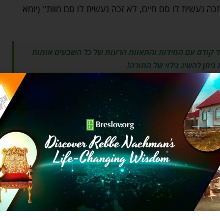
זכה נעשית לו סם חיים, לא זכה נעשית לו סם מוות" (יומא
 קודם עם המידות והתאוות הרעות של כל השבעים אומות
 ניתן להשיג גילוי של התורה!
ש אדם שנעשה לו נשמה חדשה מהתגלות התורה, ויש אדם
כל שמחשבתו של האדם נקיה יותר כך גם הוא תופס את
הו לתוך כלי, אם הכלי יהיה נקי מה שנכניס יהיה נקי, ואם
זכה ללא רבב, כאשר המוחין נקיים התורה מוסיפה טהרה
 המוח של הלומד לא נקי זה משפיע על האופן שבו הוא
ותם (ליקוטי מוהר"ן ח"א לו).
סילפו את דברי התורה, וכעין מה שחכמינו לימדו על דואג