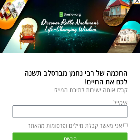
YEHUDIS GOLSHEVSKY
Yehudis in her own words: When I
first began learning Rebbe
Nachman’s teachings with my
husband and other teachers, I felt
החכמה של רבי נחמן מברסלב תשנה
as though I had come home to
לכם את החיים!
the personal and vital relationship
קבלו אותה ישירות לתיבת המייל!
with G-d that I’d always sought.
אימייל
Today, a large part of my
inspiration comes from helping
אני מאשר קבלת מיילים ופרסומות מהאתר
other Jewish women discover
their own spiritual potential
הירשם