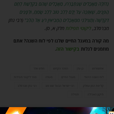
גְדוֹלָה מַאֲכָלִים שֶׁנִּתְבָּרְרוּ, מַאֲכָלִים שֶׁהֵם בִּקְדֻשַּׁת לֶחֶם
הַפָּנִים, שֶׁאֶזְכֶּה עַל יָדָם לְלֵב טוֹב לְלֵב שָׂמֵחַ, וּלְפָנִים
דִּקְדֻשָּׁה וְתַצִּילֵנִי מִמַּאֲכָלִים הַמְבִיאִין רעַ אֶל הַלֵּב"
(רבי נתן
מברסלב,
ליקוטי תפילות
חלק א, ס)
.
מה קורה במעגל החיים שלנו לפי לוח השנה? אתם
מוזמנים לגלות
בקישור הזה
.
אחשוורוש
גן עדן
הזוהר הקדוש
חודש אדר
לוח השנה היהודי
מעגל החיים
סעודה
ספר ליקוטי תפילות
קליפת המן עמלק
רבי ישראל הבעל שם טוב
רבי נתן מברסלב
תיקון האכילה
תפילה
0 תגובות