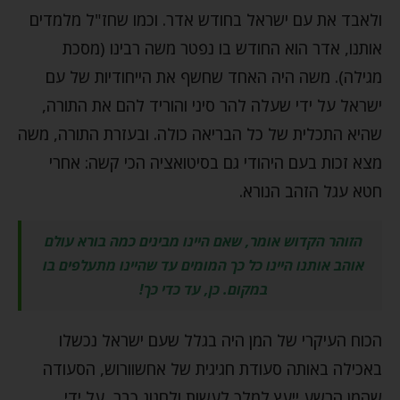
ולאבד את עם ישראל בחודש אדר. וכמו שחז"ל מלמדים
אותנו, אדר הוא החודש בו נפטר משה רבינו (מסכת
מגילה). משה היה האחד שחשף את הייחודיות של עם
ישראל על ידי שעלה להר סיני והוריד להם את התורה,
שהיא התכלית של כל הבריאה כולה. ובעזרת התורה, משה
מצא זכות בעם היהודי גם בסיטואציה הכי קשה: אחרי
חטא עגל הזהב הנורא.
הזוהר הקדוש אומר, שאם היינו מבינים כמה בורא עולם
אוהב אותנו היינו כל כך המומים עד שהיינו מתעלפים בו
במקום. כן, עד כדי כך!
הכוח העיקרי של המן היה בגלל שעם ישראל נכשלו
באכילה באותה סעודת חגיגית של אחשוורוש, הסעודה
שהמן הרשע ייעץ למלך לעשות ולחגוג כבר, על ידי