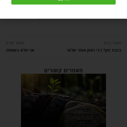
through the meaningful teachings
of Breslov Chassidut.
מאמר הבא
מאמר קודם
בזבוז זמן? רבי נחמן אומר שלא!
אני מלא בשמחה
מאמרים קשורים