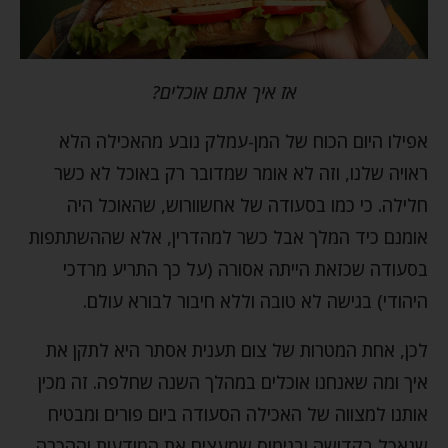
אז איך אתם אוכלים?
אפילו היום הכוח של המן-עמלק נובע מהאכילה הלא
ראויה שלנו, וזה לא אומר שמדובר רק באוכל לא כשר
חלילה. כי כמו בסעודה של אחשוורוש, שהאוכל היה
אומנם כיד המלך אבל כשר למהדרין, אלא שההשתתפות
בסעודה שכזאת הייתה אסורה (על כך התריע מרדכי
היהודי) בגישה לא טובה וללא חיבור לבורא עולם.
לכן, אחת המטרות של צום תענית אסתר היא לתקן את
איך ומה שאנחנו אוכלים במהלך השנה שחלפה. זה מכין
אותנו למצווה של האכילה הסעודה ביום פורים ומבטיח
שנאכל בקדושה ובנימוס שמעצים את המודעות וההכרה