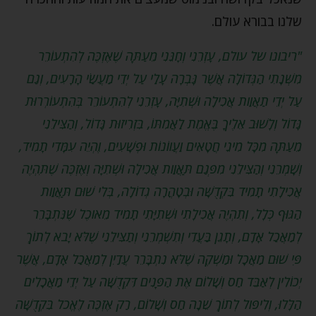
שלנו בבורא עולם.
"ריבונו של עולם, עָזְרֵנִי וְחָנֵּנִי מֵעַתָּה שֶׁאֶזְכֶּה לְהִתְעוֹרֵר
מִשְּׁנָתִי הַגְּדוֹלָה אֲשֶׁר גָּבְרָה עָלַי עַל יְדֵי מַעֲשַׂי הָרָעִים, וְגַם
עַל יְדֵי תַאֲוַות אֲכִילָה וּשְׁתִיָּה, עָזְרֵנִי לְהִתְעוֹרֵר בְּהִתְעוֹרְרוּת
גָּדוֹל וְלָשׁוּב אֵלֶיךָ בֶּאֱמֶת לַאֲמִתּוֹ, בִּזְרִיזוּת גָּדוֹל, וְהַצִּילֵנִי
מֵעַתָּה מִכָּל מִינֵי חֲטָאִים וַעֲווֹנוֹת וּפְשָׁעִים, וֶהְיֵה עִמָּדִי תָמִיד,
וְשָׁמְרֵנִי וְהַצִּילֵנִי מִפְּגַם תַּאֲוַות אֲכִילָה וּשְׁתִיָּה וְאֶזְכֶּה שֶׁתִּהְיֶה
אֲכִילָתִי תָמִיד בִּקְדֻשָּׁה וּבְטָהֳרָה גְדוֹלָה, בְּלִי שׁוּם תַּאֲוַות
הַגּוּף כְּלָל, וְתִהְיֶה אֲכִילָתִי וּשְׁתִיָּתִי תָמִיד מֵאוכֶל שֶׁנִּתְבָּרֵר
לְמַאֲכַל אָדָם, וְתָגֵן בַּעֲדִי וְתִשְׁמְרֵנִי וְתַצִּילֵנִי שֶׁלֹּא יָבא לְתוֹךְ
פִּי שׁוּם מַאֲכָל וּמַשְׁקֶה שֶׁלֹּא נִתְבָּרֵר עֲדַיִן לְמַאֲכַל אָדָם, אֲשֶׁר
יְכוֹלִין לְאַבֵּד חַס וְשָׁלוֹם אֶת הַפָּנִים דִּקְדֻשָּׁה עַל יְדֵי מַאֲכָלִים
הַלָּלוּ, וְלִיפּול לְתוֹךְ שֵׁנָה חַס וְשָׁלוֹם, רַק אֶזְכֶּה לֶאֱכל בִּקְדֻשָּׁה