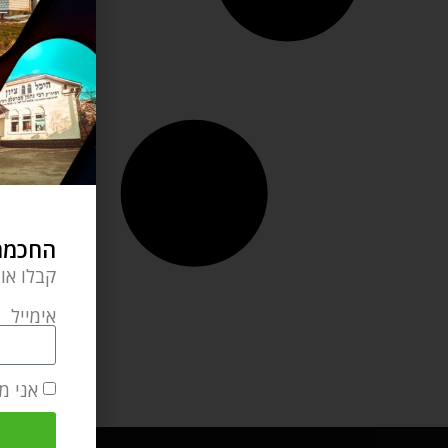
החכמה 
קבלו או
אימייל
אני מ