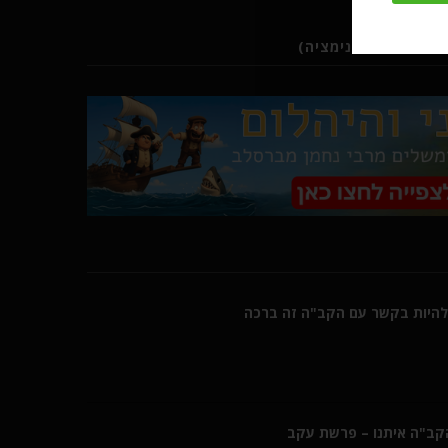
ב (סרטוני אנימציה)
היות בקשר עם הקב"ה זה ברכה
הקב"ה איתנו – פרשת עקב