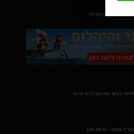
ב (סרטוני אנימציה)
היות בקשר עם הקב"ה זה ברכה
הקב"ה איתנו – פרשת עקב