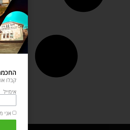
החכמה 
קבלו או
אימייל
אני מ