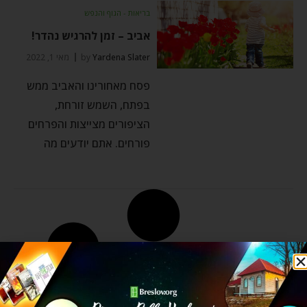
בריאות - הגוף והנפש
אביב – זמן להרגיש נהדר!
Yardena Slater
by
מאי 1, 2022
פסח מאחורינו והאביב ממש
בפתח, השמש זורחת,
הציפורים מצייצות והפרחים
פורחים. אתם יודעים מה