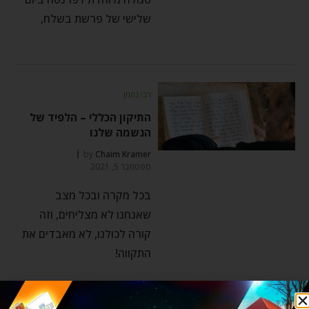
שלישי של פרשת בשלח,
רבי נחמן
התיקון הכללי – הלפיד של
הנשמה שלנו
by
Chaim Kramer
ספטמבר 5, 2021
בכל מקרה ובכל מצב
שאנחנו לא מצליחים, וזה
קורה לכולנו, לא מאבדים את
התקווה!