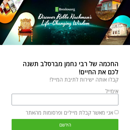
הורים וילדים
ילדים גדלים באהבה:
הנוסחה המושלמת לעשות
את זה
Chaim Kramer
by
יולי 19, 2021
תדפיסו ותלו על המקרר: רבי
נחמן נותן לנו את הנוסחה
החכמה של רבי נחמן מברסלב תשנה
המושלמת לגדל את הילדים
לכם את החיים!
קבלו אותה ישירות לתיבת המייל!
אימייל
השקפה וחכמה יהודית
תהילים – הגדולה והסגולה
אני מאשר קבלת מיילים ופרסומות מהאתר
שבאמירתם
הירשם
Chaim Kramer
by
מאי 15, 2021