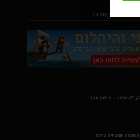
ב (סרטוני אנימציה)
הקב"ה איתנו – פרשת עקב
השמחה שמביאה ברכה