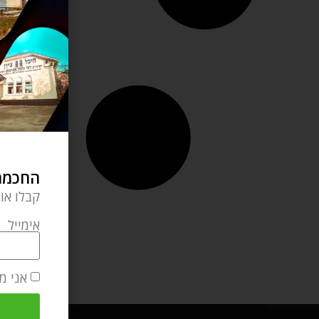
החכמה 
קבלו או
אימייל
אני מ