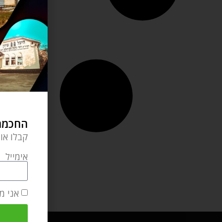
החכמה 
קבלו או
אימייל
אני מ