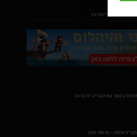
ב (סרטוני אנימציה)
היות בקשר עם הקב"ה זה ברכה
הקב"ה איתנו – פרשת עקב