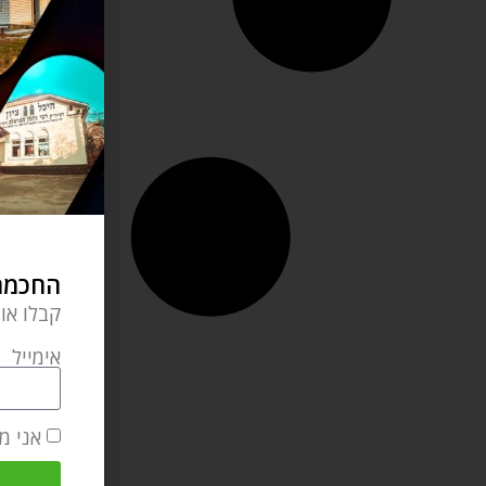
החכמה 
קבלו או
אימייל
אני מ