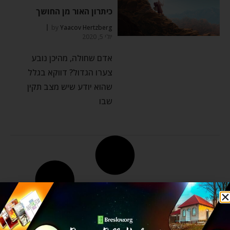
כיתרון האור מן החושך
by
Yaacov Hertzberg
יולי 5, 2020
אדם שחולה, מהיכן נובע
צערו הגדול? דווקא בגלל
שהוא יודע שיש מצב תקין
שבו