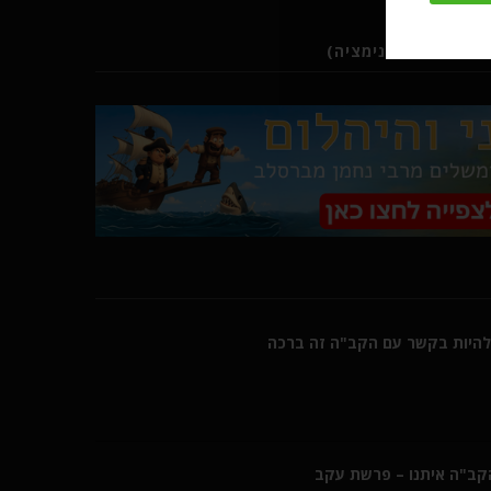
ב (סרטוני אנימציה)
היות בקשר עם הקב"ה זה ברכה
הקב"ה איתנו – פרשת עקב