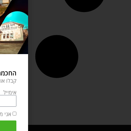
החכמה 
קבלו או
אימייל
אני מ