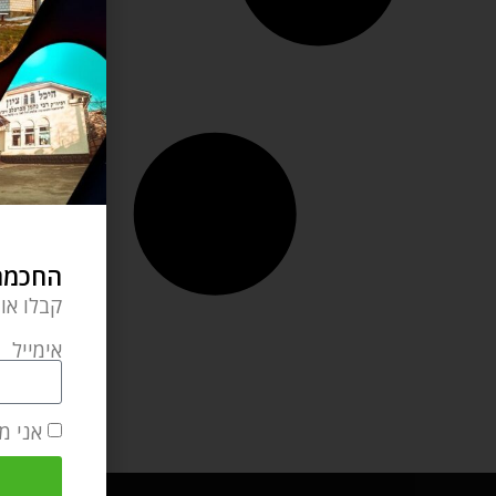
החכמה 
קבלו או
אימייל
אני מ