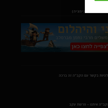
ב (סרטוני אנימציה)
היות בקשר עם הקב"ה זה ברכה
הקב"ה איתנו – פרשת עקב