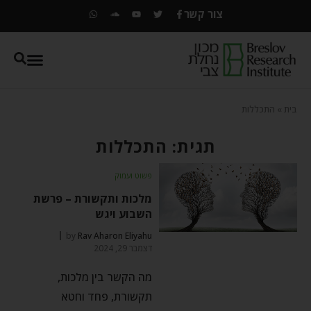
צור קשר
בית
»
התכללות
תגית: התכללות
פשוט ועמוק
מלכות ותקשורת – פרשת
השבוע ויגש
by
Rav Aharon Eliyahu
דצמבר 29, 2024
מה הקשר בין מלכות,
תקשורת, פחד וחטא