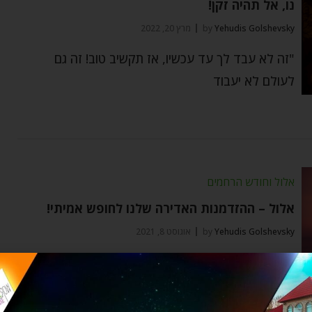
נו, אל תהיה זקן!
Yehudis Golshevsky
by
מרץ 20, 2022
"זה לא עבד לך עד עכשיו, אז תקשיב טוב! זה גם
לעולם לא יעבוד
אלול וחודש הרחמים
אלול – ההזדמנות האדירה שלנו לחופש אמיתי!
Yehudis Golshevsky
by
אוגוסט 8, 2021
המלך בשדה! וזאת ההזדמנות האדירה שלנו לזכות
בחופש האמיתי המיוחל. זאת הברכה שחודש אלול