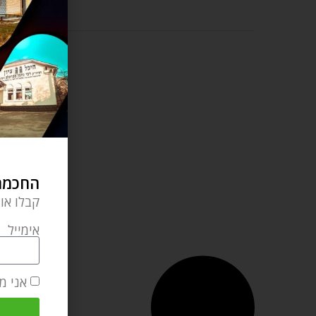
החכמה 
קבלו או
אימייל
אני מ