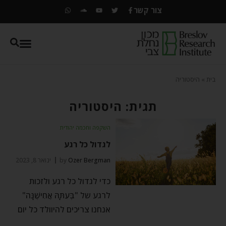
צור קשר
בית
»
היסטוריה
תגית: היסטוריה
השקפה וחכמה יהודית
לגדול כל רגע
Ozer Bergman
by
ינואר 8, 2023
כדי לגדול כל רגע ולזכות
לרגע של "בְּעִתָּהּ אֲחִישֶׁנָּה"
אנחנו צריכים להיוולד כל יום