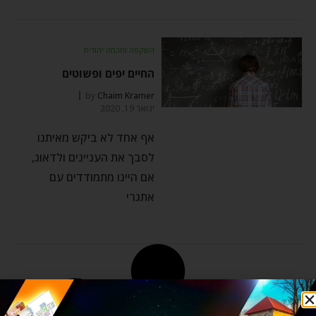
השקפה וחכמה יהודית
החיים יפים ופשוטים
by
Chaim Kramer
ינואר 19, 2020
אף אחד לא ביקש מאיתנו
לסבך את העניינים ולדאוג,
אם היינו מתמודדים עם
אתגרי