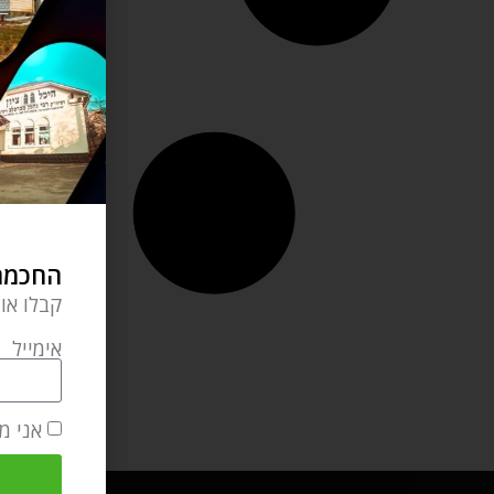
החכמה 
קבלו או
אימייל
אני מ