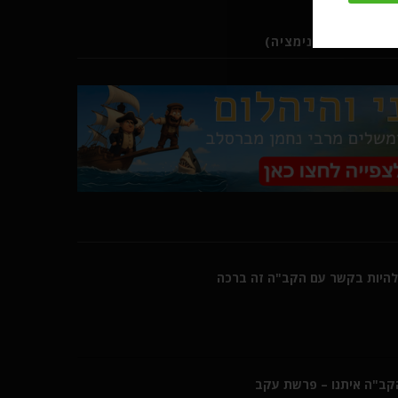
ב (סרטוני אנימציה)
היות בקשר עם הקב"ה זה ברכה
הקב"ה איתנו – פרשת עקב