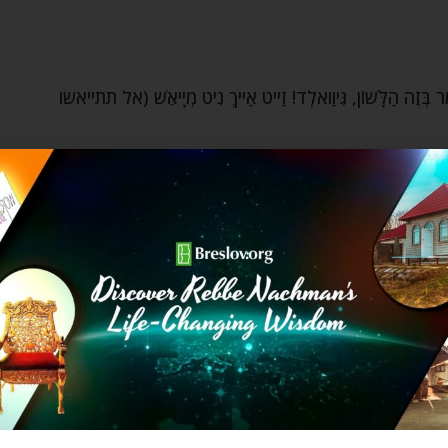
ָמַר בְּזֶה הַלָּשׁוֹן, גִּיוַואלְד! זַייט אַייךְ נִיט מְיָיאֵשׁ (אל תתייאשו