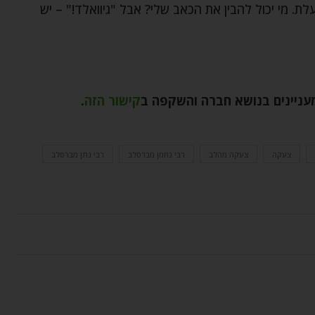
ת. מי יכול להבין את הכאב שלי? אבל "גיוואלד!" – יש
מעניינים בנושא חברה והשקפה ב
קישור הזה
.
צעקה
צעקה מהלב
רבי נחמן מברסלב
רבי נתן מברסלב