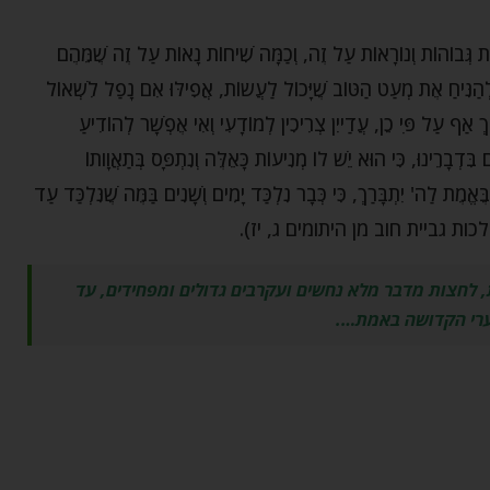
וֹרוֹת גְּבוֹהוֹת וְנוֹרָאוֹת עַל זֶה, וְכַמָּה שִׁיחוֹת נָאוֹת עַל זֶה שֶׁמֵּהֶם
לְהַנִּיחַ אֶת מְעַט הַטּוֹב שֶׁיָּכוֹל לַעֲשֹוֹת, אֲפִילּוּ אִם נָפַל לִשְׁאוֹל
אַךְ אַף עַל פִּי כֵן, עֲדַייִן צְרִיכִין לְמוֹדָעִי וְאִי אֶפְשָׁר לְהוֹדִיעַ
ִּדְבָרֵינוּ, כִּי הוּא יֵשׁ לוֹ מְנִיעוֹת כָּאֵלֶּה וְנִתְפָּס בְּתַאֲוָותוֹ
ּאֱמֶת לַה' יִתְבָּרַךְ, כִּי כְּבָר נִלְכַּד יָמִים וְשָׁנִים בַּמֶּה שֶׁנִּלְכַּד עַד
חָד (הלכות גביית חוב מן היתומים ג, יז).
ת, לחצות מדבר מלא נחשים ועקרבים גדולים ומפחידים, עד
רי הקדושה באמת….