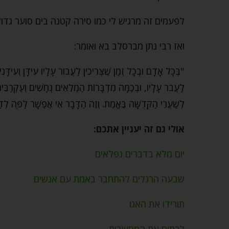
לפעמים זה מרגיש לי כמו סירה קטנה בים סוער גדול
ואז רבי נתן מברסלב בא ואומר:
"בְּכָל אָדָם וּבְכָל זְמַן שֶׁצְּרִיכִין לַעֲבֹור עָלָיו עִידָּן וְעִידָּנִ
לַעֲבֹר עָלָיו, וּבְכַמָּה מִדְבָּרוֹת הַמְלֵאִים נְחָשִׁים וְעַקְרַבִּי
לְשַׁעֲרֵי הַקְּדֻשָּׁה בֶּאֱמֶת. וְזֶה הַדָּבָר אִי אֶפְשָׁר לַפֶּה לְד
אולי גם זה יעניין אתכם:
יום מלא בדברים נפלאים
שבעה הרגלים להתחבר באמת עם אנשים
תורידו את האגו
לרתום את המחשבות