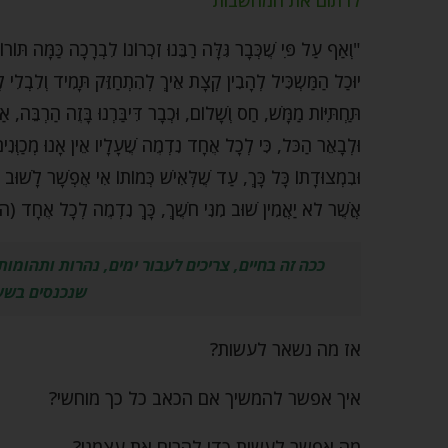
"וְאַף עַל פִּי שֶׁכְּבָר גִּלָּה רַבֵּנוּ זִכְרוֹנוֹ לִבְרָכָה כַּמָּה תּ
יוּכַל הַמַּשְֹכִּיל לְהָבִין קְצָת אֵיךְ לְהִתְחַזֵּק תָּמִיד וְלִבְלִי 
תַּחְתִּיּוֹת מַמָּשׁ, חַס וְשָׁלוֹם, וּכְבָר דִּיבַּרְנוּ בָּזֶה הַרְבֵּה, 
וּלְבָאֵר הַכֹּל, כִּי לְכָל אֶחָד נִדְמֶה שֶׁעָלָיו אֵין אָנוּ מְכַוְּנִים ב
וּבִמְצוּדָתוֹ כָּל כָּךְ, עַד שֶׁלְּאִישׁ כְּמוֹתוֹ אִי אֶפְשָׁר לָשׁוּב בֶ
אֲשֶׁר לֹא יַאֲמִין שׁוּב מִנִּי חֹשֶׁךְ, כָּךְ נִדְמֶה לְכָל אֶ
ככה זה בחיים, צריכים לעבור ימים, נהרות ותהומו
שנכנסים בשע
אז מה נשאר לעשות?
איך אפשר להמשיך אם הכאב כל כך מוחשי?
מה אפשר לעשות כדי להרים את עצמנו?