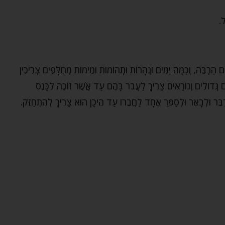
.
ים הַרְבֵּה, וְכַמָּה יַמִּים וּנְהָרוֹת וּתְהוֹמוֹת וּמֵימוֹת מְחֻלָּפִים צְרִיכִין
ם גְּדוֹלִים וְנוֹרָאִים צָרִיךְ לַעֲבֹר בָּהֶם עַד אֲשֶׁר זוֹכֶה לִכָּנֵס
ַבֵּר וּלְבָאֵר וּלְסַפֵּר אֶחָד לַחֲבֵרוֹ עַד הֵיכָן הוּא צָרִיךְ לְהִתְחַזֵּק.