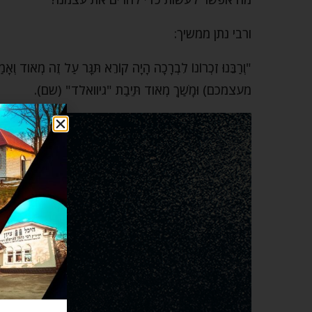
ורבי נתן ממשיך:
"וְרַבֵּנוּ זִכְרוֹנוֹ לִבְרָכָה הָיָה קוֹרֵא תִּגָּר עַל זֶה מְאֹוד וְא
מעצמכם) וּמָשַׁךְ מְאֹוד תֵּיבַת "גיוואלד" (שם).