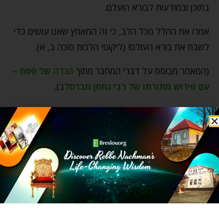
בתוכן ובמודעות לבורא הועלם.
אמרו את ההלל מכל הלב, כי זה המאמץ שאנו עושים כדי
לשבח את בורא העולם! (ליקוטי הלכות סוכה ב, א).
(המאמר מבוסס על דברי המחבר מתוך
הגדה של פסח –
עם פירוש מתורתו של רבי נחמן מברסלב
).
רוצים ליהנות מעוד מאמרים בנושא פסח? היכנסו
לקישור הזה
ותיהנו!
אחדות
אליהו הנביא
ארבע כוסות יין
גאווה
הגדה של פסח
הגדה של פסח עם פירוש מתורתו של רבי נחמן מברסלב
הכוס של אליהו הנביא
הלל
חג החירות
חיים מאושרים
יהדות
יציאת מצרים
כעס
משה רבינו
נשמה
פסח