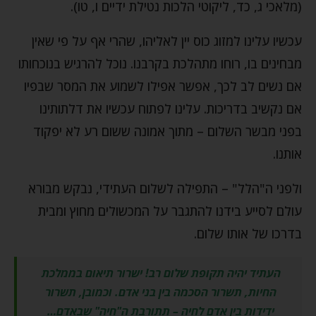
(מלאכי ג, כד, ליקוטי הלכות נטילת ידיים ו, טו).
עכשיו עלינו למזוג כוס יין לאליהו, שהרי אף על פי שאין
מבחינים בו, רוחו מתהלכת בקרבנו. נוכל להרגיש בנוכחותו
אם נשים לב לכך, אפשר אפילו לשמוע את המסר שבפיו
אם נקשיב בדריכות. עלינו לפתוח עכשיו את דלתותינו
בפני מבשר השלום – מתוך אמונה ששום רע לא יפקוד
אותנו.
ולפני ה"הלל" – התפילה לשלום העתידי, נבקש מבורא
עולם לסייע בידנו להתגבר על המכשולים מחוץ ומבית
בדרכו של אותו שלום.
העתיד יהיה תקופת שלום רב! ישרור תיאום בממלכת
החיות, תשרור הסכמה בין בני אדם. וכמובן, תשרור
ידידות בין אדם לחיה – תתורבת ה"חיה" שבאדם…