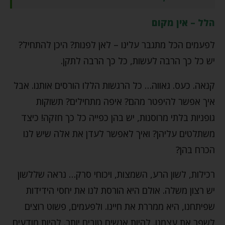
הלל – אין מקום
לפעמים הכל מתגבר עלינו – לאן לפנות? היכן להתחיל?
יש כל כך הרבה לעשות, כל כך הרבה לתקן.
קנאה. כעס. גאווה… כל הרגשות הללו הורסים אותנו. אבל
איך אפשר להיפטר מהם? איפה מתחילים? תשוקות
גופניות בלתי מרוסנות, יש בהן כפייה כל כך חזקה! כיצד
משתלטים עליהן? ואיך לאפשר לעדן את אלה שיש לנו
הכרח בהן?
רכילות, לשון הרע, השמצות, ויכוחי סרק… נראה שללשון
יש רצון משלה. אולם היא הורסת לנו את יחסי הידידות
שפיתחנו, היא ממררת את חיינו. ולפעמים, פשוט רוצים
לשפר את עצמנו. להיות אנשים טובים יותר. להיות מודעים