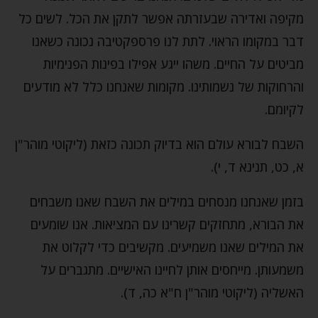
מקיפה ואדירה שבעזרתה אפשר לתקן את הכל. לשים כל
דבר במקומו הראוי. לתת לנו פרספקטיבה נכונה כשאנו
מביטים על החיים. משהו ייגע אפילו בפינות הפנימיות
והרחוקות של נשמותינו. מקומות שאנחנו כלל לא מודעים
לקיומם.
השבח לבורא עולם הוא בדיוק תכונה כזאת (ליקוטי מוהר"ן
א, כט, תנינא ד, י).
בזמן שאנחנו מנסחים במילים את השבח שאנו משבחים
את הבורא, מתחזקים קשרינו עם המציאות. אנו שומעים
את המילים שאנו משמיעים. מקשיבים כדי לקלוט את
משמעותן. מייחסים אותן לחיינו האישיים. מתגברים על
האשליה (ליקוטי מוהר"ן ח"א כה, ד).