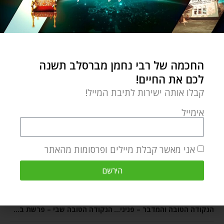
ליקוטי מוהר"ן
מחנה השכינה
מלא כל הארץ כבודו
עוזיהו המלך
פרשת השבוע במדבר
צדיק
קטורת
רבי נחמן מברסלב
רוחניות
שבט לוי
החכמה של רבי נחמן מברסלב תשנה
לכם את החיים!
0 תגובות
קבלו אותה ישירות לתיבת המייל!
אימייל
RAV AHARON ELIYAHU
אני מאשר קבלת מיילים ופרסומות מהאתר
הירשם
מאמר הבא
מאמר קודם
הנקודה הטובה והמדבר – פנינים לפרשת השבוע במדבר
הנקודה הטובה שבי – פרשת במדבר והמסע האישי שלי