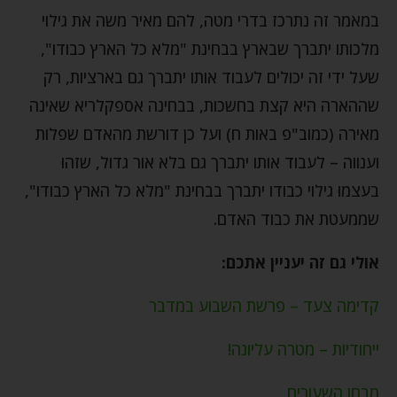
במאמר זה נתרכז בדרי מטה, להם מאיר משה את גילוי
מלכותו יתברך שבארץ בבחינת "מלא כל הארץ כבודו",
שעל ידי זה יכולים לעבוד אותו יתברך גם בארציות, רק
שההארה היא קצת בחשכות, בבחינה אספקלריא שאינה
מאירה (כמוב"פ באות ח) ועל כן דורשת מהאדם שפלות
וענווה – לעבוד אותו יתברך גם בלא אור גדול, שזהו
בעצמו גילוי כבודו יתברך בבחינת "מלא כל הארץ כבודו",
שממעטת את כבוד האדם.
אולי גם זה יעניין אתכם:
קדימה צעד – פרשת השבוע במדבר
ייחודיות – מטרה עליונה!
מבחן השעורים