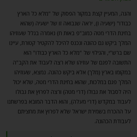
והנה, המעיין קצת במקור הפסוק של "מלא כל הארץ
כבודו" (ישעיה ו), יראה שנבואה זו של ישעיה (שהוא
בחינת הדרי מטה כמוב"פ באות ח) נאמרה בגלל שעוזיהו
המלך ביקש גם כהונה ונכנס להיכל להקטיר קטורת, עיינו
שם ברש"י, והגילוי של "מלא כל הארץ כבודו" הוא
התשובה לפגם של עוזיהו שלא רצה לעבוד את הקב"ה
במקומו בארץ (מלך) אלא ביקש כהונה. נמצא, שעוזיהו
המלך פגם במלכות, שהוא בחינת הדרי מטה, שלא יכול
היה לסבול את גבולו (דרי מטה) ורצה לפרוץ את גבולו
לעבוד במקדש (דרי מעלה), והוא הדבר המובא בפרשתנו
על ההכרח בשמירת ישראל שלא לפרוץ את מחציתם
לעבודת הכהונה.