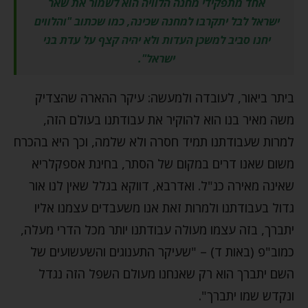
אחד מתפקידי מחנה הלוויה הוא לשמור את שאר
ישראל לבל יתקרבו למחנה שכינה, כמו שכתוב "והלווים
יחנו סביב למשכן העדות ולא יהיה קצף על עדת בני
ישראל".
ביתר ביאור, לעובדה ולמעשה: עיקר ההארה שהצדיק
משה מאיר בנו הוא להוקיר את עבודתנו בעולם הזה,
למרות שעבודתנו תמיד חסרה ולא שלמה, וכך היא בהכרח
משום שאנו דרים במקום של הסתר, בחינת אספקלריא
שאינה מאירה כנ"ל. ואדרבא, דווקא בגלל שאין לנו אור
גדול בעבודתנו ולמרות זאת אנו משעבדים עצמנו אליו
יתברך, בזה עצמו מעולה עבודתנו יותר מכל הדרי מעלה,
כמוב"פ (באות ד) – "שעיקר התענוגים והשעשועים של
השם יתברך הוא רק שאנחנו מעולם השפל הזה נגדל
ונקדש שמו יתברך".