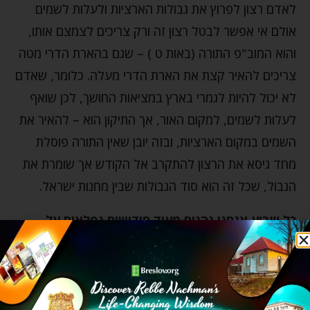
לאדם רצון לפרוץ את גבולות הארציות ולעלות לשמים
אולם אי אפשר לבטל רצון זה ורק צריכים לצמצם אותו,
והוא המוב"פ התורה (באות ט ) – שגם בהארת הדרי מטה
צריכים להאיר קצת את הארת הדרי מעלה. כלומר, שאדם
לא יכול להיות לגמרי בארץ במציאות החושך, לכן שואף
לעלות לשמים, למקום האור, אך התיקון הוא – להאיר את
השמים במקום הארציות, ובזה יובן שאין התורה פוסלת
מחד גיסא את הרצון להתקרב אל הקודש אך שומרת את
הגבול, שכל זה הוא סוד הגבולות שבין מחנות ישראל.
כל שבוע אנחנו נהנים מעוד חידושים נפלאים על
פרשת השבוע, כנסו
לכאן
ותיהנו גם אתם
!
בית מקדש
גבולות
דרי מטה
דרי מעלה
כהנים