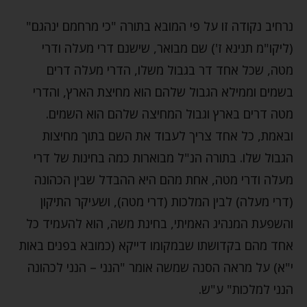
נרחיב נקודה זו על פי המובא בתורה "כי מרחמם ינהגם"
(ליקו"מ תנינא ז') שם מבואר, שישנם דרי מעלה ודרי
מטה, שכל אחד דר בגבול משלו, הדרי מעלה דרים
בשמים וממילא הגבול שלהם הוא מחיצת הארץ, והדרי
מטה דרים בארץ וגבול המחיצה שלהם הוא השמים.
ובאמת, כל אחד צריך לעבוד את השם בתוך מחיצות
הגבול שלו. בתורה הנ"ל מבוארות כמה בחינות של דרי
מעלה ודרי מטה, אחת מהם היא ההבדל שבין הכהונה
(דרי מעלה) לבין המלכות (דרי מטה), ושעיקר התיקון
והשפעת המנהיג האמיתי, בחינת משה, הוא להעמיד כל
אחד מהם בקדושתו שבמקומו דייקא (כמובא בפנים באות
י"א) על מראה הסנה שמשה אומר "הנני – הנני לכהונה
הנני למלכות" ע"ש.