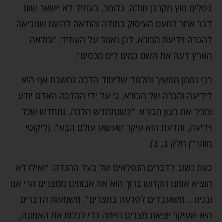
בטלים חוץ מקרבן תודה. כלומר, בעתיד לא יישאר שום
דבר אחר למעט העיסוק בתודה והודאה להשם שמביאה
להכרה וידיעת הבורא. לכן נאמר על העתיד: "ומלאה
הארץ דעה את השם כמים לים מכסים".
רבי נחמן ממשיך ומלמד שלימוד הלכה נחשבת אף היא
לידיעה והכרה של הבורא, כי על ידי ההלכה האדם יודע
ומכיר את רצון הבורא: "כשנתחדש הלכה, נתחדש שכל
וידיעה, והדעת הוא עיקר שעשוע עולם הבא". (ליקוטי
מוהר"ן חלק ב, ב).
כעת נשוב לדברים הנפלאים של בעל ההגדה: "ואילו לא
הוציא אותנו הקדוש ברוך הוא את אבותינו ממצרים הרי אנו
ובנינו… משועבדים לפרעה במצרים". משמעות הדברים
היא שעיקר יציאת מצרים הייתה כדי לגלות את האמונה,