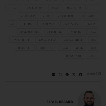
הגדה
הגדה של פסח
הצלחה
השגחה פרטית
התבודדות
התחלה חדשה
חיים מאושרים
חסדים
יציאת מצרים
ליל הסדר
ליקוטי הלכות
ליקוטי מוהר"ן
מתן תורה
נס
עבדות
עם ישראל
עצות מעשיות
עשר מכות מצרים
פסח
רבי נחמן מברסלב
רבי נתן מברסלב
רוחניות וגשמיות
שבת
שמחה
שעבוד
תודה והודאה
תורה ומצוות
תפילה
תפילה אישית
0 תגובות
REFAEL KRAMER