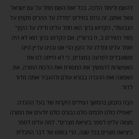
להשם ולימוד הלכה, בכל זאת השם חמל על עם ישראל
וגאל אותם, זה נרמז במילים "מדלג על ההרים מקפץ על
הגבעות", הקדוש ברוך הוא חמל עלינו ודילג על הקץ"
(שיר השירים ב, ח ברש"י). אם הקדוש ברוך הוא לא היה
חומל עלינו ומדלג על הקץ הרי אנו ובנינו עדיין היינו
משועבדים לפרעה במצרים, כי לא הייתה לנו את
האפשרות להמשיך את המסורת ואת הלכות התורה, את
האמונה ואת ההכרה בבורא עולם ולהעביר אותה מדור
לדור.
הבה נתבונן בהמשך המילים היקרות של בעל ההגדה:
"ואפילו כולנו חכמים כולנו נבונים כולנו יודעים את התורה
מצווה עלינו לספר ביציאת מצרים". למה עלינו לספר
ביציאת מצרים בכל שנה, הרי בסופו של דבר התכלית