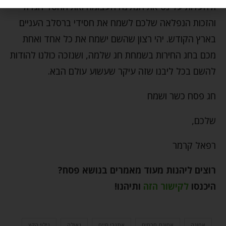
ולהעלות על נס את הנתינה העצומה ואת החסד הגדול
והזכות הנפלאה שלכם לשמח את חסידי ברסלב העניים
בארץ הקודש. יהי רצון שהשם ישמח את כל אחד ואחת
מכם בחג החירות בשמחת חג שלמה, ושנזכה כולנו להודות
להשם בכל ליבנו שזה עיקר שעשוע עולם הבא.
חג פסח כשר ושמח
שלכם,
רפאל קרמר
רוצים ליהנות מעוד מאמרים בנושא פסח?
היכנסו
לקישור הזה
ותיהנו
!
אמונה
אמונת חכמים
אתגרי חיים
גאולה
גילוי הקץ