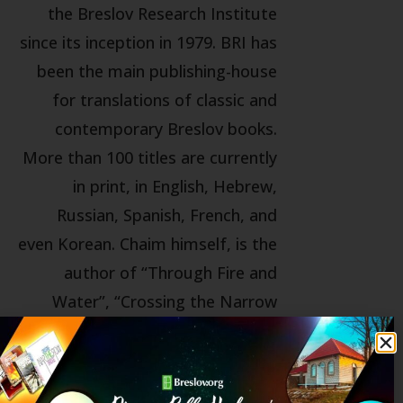
the Breslov Research Institute
since its inception in 1979. BRI has
been the main publishing-house
for translations of classic and
contemporary Breslov books.
More than 100 titles are currently
in print, in English, Hebrew,
Russian, Spanish, French, and
even Korean. Chaim himself, is the
author of “Through Fire and
Water”, “Crossing the Narrow
Bridge”, “Anatomy of the Soul”,
“This Land is My Land”, and many
more titles, as well as annotating