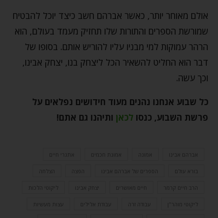
אולם מאוחר יותר, כאשר אברהם חשב כיצד יוכל להבטיח
שמורשת הספרים והתורות שלו תחזיק מעמד בעולם, הוא
הרהר עמוקות למי מבניו עליו להוריש אותם. בסופו של
דבר הוא החליט להשאיר הכל ליצחק בנו, יצחק אבינו,
וכך עשה.
כל שבוע אנחנו נהנים מעוד חידושים נפלאים על
פרשת השבוע, כנסו
לכאן
ותיהנו גם אתם
!
אברהם אבינו
אמונה
אמונת חכמים
אתגרי חיים
בורא עולם
הספרים של אברהם אבינו
הפצה
הצלחה
הרב חיים קרמר
חיים מאושרים
יצחק אבינו
ליקוטי הלכות
ליקוטי מוהר"ן
עבודה זרה
עבודת אלילים
עצות מעשיות