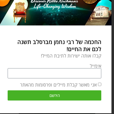
the entire 15 volume English
Edition of Likutei MoHaRan.
מאמר הבא
מאמר קודם
החכמה של רבי נחמן מברסלב תשנה
האם יש הצדקה להתנהגות שלנו? – פרשת השבוע לך לך
פרשת לך לך – תתחבר לעצמך
לכם את החיים!
קבלו אותה ישירות לתיבת המייל!
מאמרים קשורים
אימייל
אני מאשר קבלת מיילים ופרסומות מהאתר
הירשם