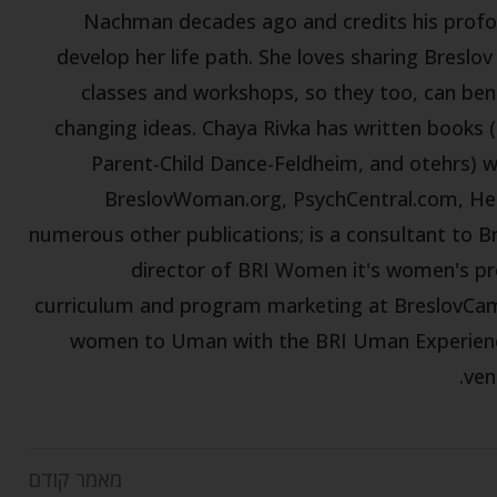
Nachman decades ago and credits his profo
develop her life path. She loves sharing Breslo
classes and workshops, so they too, can benef
changing ideas. Chaya Rivka has written books 
Parent-Child Dance-Feldheim, and otehrs) wri
BreslovWoman.org, PsychCentral.com, He
numerous other publications; is a consultant to B
director of BRI Women it's women's pro
curriculum and program marketing at BreslovCam
women to Uman with the BRI Uman Experience,
ven
מאמר קודם