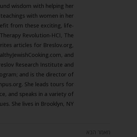
und wisdom with helping her
v teachings with women in her
it from these exciting, life-
(Therapy Revolution-HCI, The
tes articles for Breslov.org,
althyJewishCooking.com, and
reslov Research Institute and
gram; and is the director of
pus.org. She leads tours for
 and speaks in a variety of
ues. She lives in Brooklyn, NY.
מאמר הבא