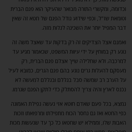
וכדומה, ומקשרי התורה מבואר שהעיקר הוא פגם הברית
וטומאת שז"ל, וכפי שידוע גודל הפגם של חטא זה שאין
דבר המפיל יותר את השכינה לגלות מזה.
ואמנם אצל הצדיקים זה רק בדקות עד שאצל משה זה
נוגע רק במוחין על ידי עיוות המשפט, שכאמור מגיע עד
למרכבה. ולא שחלילה שייך אצלם פגם הברית, רק
מעסקם להעלות גרים נוגע בהם פגם הגרים, כמובא לעיל
על הערב רב שמשה סבל בגללם ובגללם למעשה לא
נכנס לארץ והיה צריך להסתלק כדי לתקן הפגם שגרמו.
נמצא, בכל פעם שאדם חוטא אזי נעשה נפילת האמונה
כפי החטא ואז גם נחסר הכוח מתפילתו ומרפואתו וזכות
האבות שלו, וממילא יש שחטאו כל כך עד שנעשות מכות
מופלאות, ממש כמו אותם סובלי חוליים שבאו לרבינו