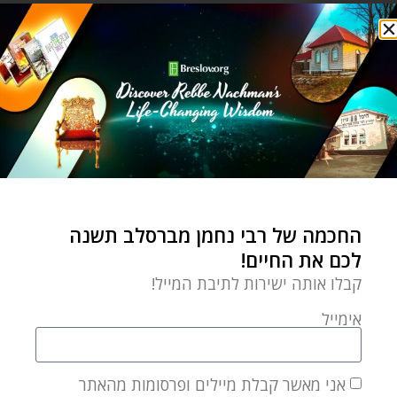
התלמיד כמובא ב"פרפראות לחכמה" – שעניין הרשימו
והדיבורים המשיבים את הנפש שהם האמרות הטהורות, זה
היה עניינו של רבי נתן שעסק בזה מאוד כל חייו להשיב
נפשות על ידי ריבוי הדיבורים שהחיל לו רבינו הקדוש,
והעיקר אחרי הסתלקות רבינו הקדוש.
וזה שמובא כאן ברש"י על הפסוק "וְצַו אֶת יְהוֹשֻׁעַ וְחַזְּקֵהוּ
וְאַמְּצֵהוּ כִּי הוּא יַעֲבֹר לִפְנֵי הָעָם הַזֶּה וְהוּא יַנְחִיל אוֹתָם אֶת
הָאָרֶץ אֲשֶׁר תִּרְאֶה" (דברים ג כח). אומר על זה רש"י: כי
החכמה של רבי נחמן מברסלב תשנה
הוא יעבור – אם יעבור לפניהם ינחלו ואם לאו לא ינחלו. וכן
לכם את החיים!
אתה מוצא כששלח מן העם אל העי והוא ישב ויכו מהם
קבלו אותה ישירות לתיבת המייל!
אנשי העי וגו' ומכיוון שנפל על פניו אמר לו קום לך. קם לך
אימייל
כתיב אתה הוא העומד במקומך ומשלח את בני למלחמה
למה זה אתה נופל על פניך, לא כך אמרתי למשה רבך אם
אני מאשר קבלת מיילים ופרסומות מהאתר
הוא עובר עוברין ואם לאו אין עוברין. ע"כ.