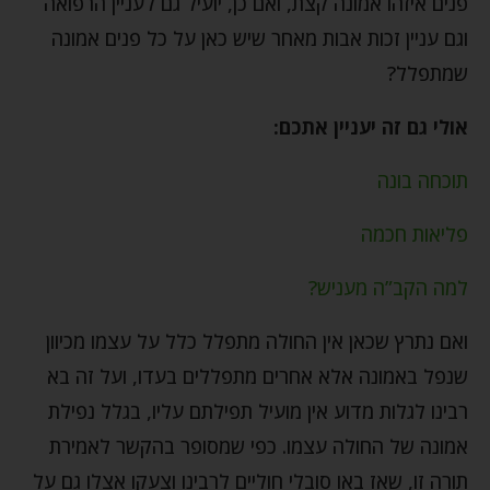
פנים איזהו אמונה קצת, ואם כן, יועיל גם לעניין הרפואה
וגם עניין זכות אבות מאחר שיש כאן על כל פנים אמונה
שמתפלל?
אולי גם זה יעניין אתכם:
תוכחה בונה
פליאות חכמה
למה הקב”ה מעניש?
ואם נתרץ שכאן אין החולה מתפלל כלל על עצמו מכיוון
שנפל באמונה אלא אחרים מתפללים בעדו, ועל זה בא
רבינו לגלות מדוע אין מועיל תפילתם עליו, בגלל נפילת
אמונה של החולה עצמו. כפי שמסופר בהקשר לאמירת
תורה זו, שאז באו סובלי חוליים לרבינו וצעקו אצלו גם על