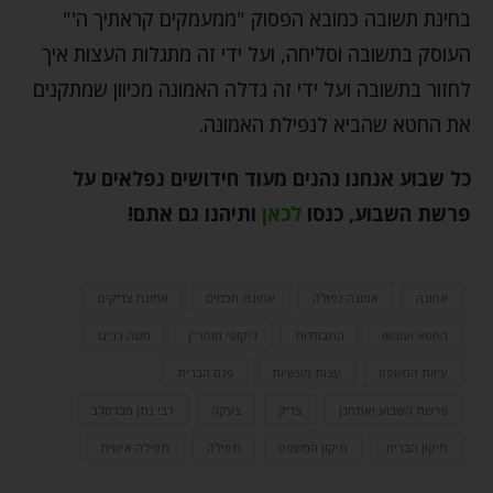
בחינת תשובה כמובא הפסוק "ממעמקים קראתיך ה'"
העוסק בתשובה וסליחה, ועל ידי זה מתגלות העצות איך
לחזור בתשובה ועל ידי זה גדלה האמונה מכיוון שמתקנים
את החטא שהביא לנפילת האמונה.
כל שבוע אנחנו נהנים מעוד חידושים נפלאים על
פרשת השבוע, כנסו
לכאן
ותיהנו גם אתם
!
אמונה
אמונה נפולה
אמונת חכמים
אמונת צדיקים
החטא ועונשו
התבודדות
ליקוטי מוהר"ן
משה רבינו
עיוות המשפט
עצות מעשיות
פגם הברית
פרשת השבוע ואתחנן
צדיק
צעקה
רבי נתן מברסלב
תיקון הברית
תיקון המשפט
תפילה
תפילה אישית