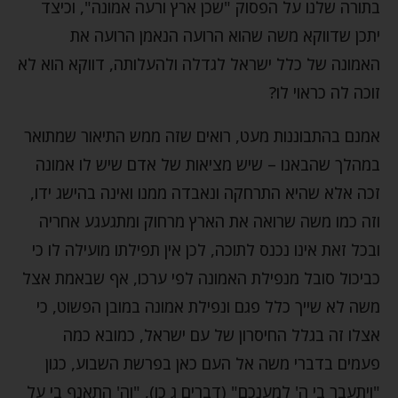
בתורה שלנו על הפסוק "שכן ארץ ורעה אמונה", וכיצד
יתכן שדווקא משה שהוא הרועה הנאמן הרועה את
האמונה של כלל ישראל לגדלה ולהעלותה, דווקא הוא לא
זוכה לה כראוי לו?
אמנם בהתבוננות מעט, רואים שזה ממש התיאור שמתואר
במהלך שהבאנו – שיש מציאות של אדם שיש לו אמונה
זכה אלא שהיא התרחקה ונאבדה ממנו ואינה בהישג ידו,
וזה כמו משה שרואה את הארץ מרחוק ומתגעגע אחריה
ובכל זאת אינו נכנס לתוכה, לכן אין תפילתו מועילה לו כי
כביכול סובל מנפילת האמונה לפי ערכו, אף שבאמת אצל
משה לא שייך כלל פגם ונפילת אמונה במובן הפשוט, כי
אצלו זה בגלל החיסרון של עם ישראל, כמובא כמה
פעמים בדברי משה אל העם כאן בפרשת השבוע, כגון
"ויתעבר בי ה' למענכם" (דברים ג כו), "וה' התאנף בי על