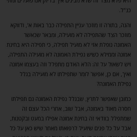
היא פלא מצד זה שלא מבינים איך בדיוק אנו פועלים ומתי
כנ"ל.
והנה, בתורה זו מוזכר עניין התפילה כבר באות א', ודווקא
מוזכר הצד שהתפילה לא מועילה, ומבאר שכאשר
האמונה נופלת אזי לא מועיל תפילה, כי תפילה היא בחינת
אמונה וממילא כשיש נפילת האמונה לא מועילה התפילה,
ויש לשאול על זה: הלא האדם מתפלל וזה בעצמו אמונה
ואיך, אם כן, אפשר לומר שתפילתו לא מועילה בגלל
נפילת האמונה?
כמובן שאפשר לתרץ, שבגלל נפילת האמונה גם תפילתו
חסרה מאוד באמונה, אבל שוב, אחרי הכל עצם זה
שמתפלל בוודאי זה בחינת אמונה אפילו במעט ובקטנות,
אבל על כל פנים שיועיל לרפואתו מאחר שיש כאן על כל