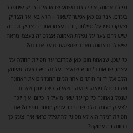
נפילת אמונה, אולי קצת משמע שבאו אל הצדיק שיתפלל
בעדם. אבל גם כאן אפשר לשאול – הלא באו אל הצדיק
וצעקו לפניו על נפילתם, וזה בעצמו אמונה בצדיק, וגם זה
שיש להם צער על נפילת האמונה אצלם זה בעצמו מראה
שיש להם אמונה מאחר שמצטערים על אבדנה?
כל שכן, שבאמת מובן כאן שמדובר על תפילת החולה על
עצמו, שבאות ב' מובא שהעצה על זה היא לצעוק מעומק
הלב ועל יד זה חותרים אחר המים המגדלים את האמונה
ואז זוכים לרפואה. וידועה השאלה, כיצד יתכן שאדם
שנפל באמונה כל כך עד שאין מועיל לו כלום, איך יזכה
לצעוק מעומק הלב שזה יותר עמוק מסתם תפילה? אם
תפילה רגילה הוא לא מסוגל להתפלל כראוי איך יצעק כך
בכוונה כה עמוקה?