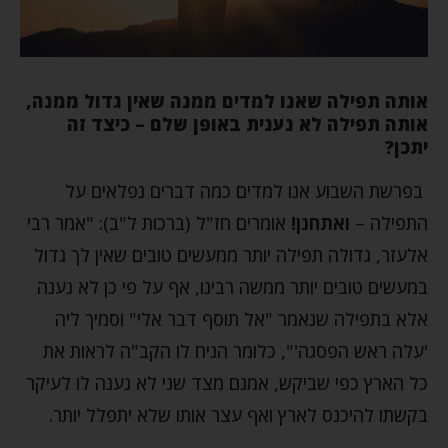
אותה תפילה שאנו למדים ממנה שאין גדול ממנה,
אותה תפילה לא נענית באופן שלם – כיצד זה
יתכן?
בפרשת השבוע אנו למדים כמה דברים נפלאים על
התפילה –
ואתחנן!
אומרים חז"ל (ברכות ל"ב): "אמר רבי
אלעזר, גדולה תפילה יותר ממעשים טובים שאין לך גדול
במעשים טובים יותר ממשה רבינו, אף על פי כן לא נענה
אלא בתפילה שנאמר "אל תוסף דבר אלי" וסמיך ליה
'עלה ראש הפסגה'", כלומר הניח לו הקב"ה לראות את
כל הארץ כפי שביקש, אמנם מצד שני לא נענה לו לעיקר
בקשתו להיכנס לארץ ואף עצר אותו שלא יתפלל יותר.