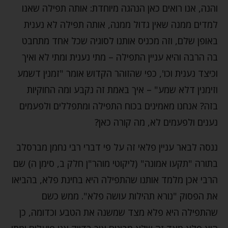
והנה, אנו רואים כאן הנהגה מיוחדת: אותה תפילה שאנו
למדים ממנה שאין גדול ממנה, אותה תפילה לא נענית
באופן שלם, וזה מכניס אותנו לסוגיה שכל אחד מתחבט
בה הרבה והיא עניין התפילה – מתי נענית ומתי לא ואיך
וכיצד נענית וכו', כפי שהזוהר הקדוש אומר "זמנין דשמע
וזימנין דלא שמע" – איך באמת זה נקבע ומה החוקיות
בזה? אנחנו מאמינים בכוח התפילה ומתפללים ולפעמים
נענים ולפעמים לא, מה קורה כאן?
ננסה לבאר עניין פלאי זה על פי דברי רבי נחמן מברסלב
בתורה "תקעו אמונה" (ליקוטי מוהר"ן חלק ב, סימן ה) שם
הרבי אכן מלמד אותנו שהתפילה היא בחינת פלא, בהביאו
את הפסוק "נורא תהילות עושה פלא". ממש כשם
שהתפילה היא פלא מצד שמשנה את הטבע וכדומה, כן