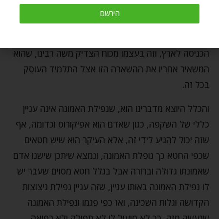
הירשם
מדברי רש"י מובן בצורה חד משמעית, שבלי התלמיד
בחינת יהושע אי אפשר לזכות לתיקון האמונה שהוא
הכניסה לארץ, וזה בעצמו מכוח הצדיק משה רבינו, שהוא
המשאיר אחריו את ההשארה הזו אצל התלמיד העוסק
בכל זה.
והכלל היוצא מדברינו הוא, שנפילת האמונה אינה עניין
כללי של השקפה, כגון שאדם הוא אפיקורוס וכדומה, אף
שזה יכול להגיע לידי זה, אלא העיקר הוא שיש חטאים
שכפי החטא כך נופלת האמונה, ונמצא שיתכן שישנו אדם
שאמונתו גדולה וברורה אבל בגלל חטא מסוים שעבר יש
לו נפילת האמונה באותו עניין, שזה עניין נפילת ניצוצות
הקדושה וגלות השכינה, ואז כפי פגמו ונפילת האמונה
שנעשה מזה, כך לא מועיל לו לא תפילה ולא רפואה