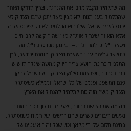
מה שתלמיד מקבל מרבו את ההנהגה, וצריך לחזקו מאחר
שהתלמיד בענוותנותו לא מבין כיצד יתכן שרבו הצדיק לא
יכנס לארץ ישראל ואילו הוא התלמיד לא רק שיכנס אליה
אלא הוא זה שינחיל אותה? כעין שהיה קשה לרבי חיים
ויטאל ז"ל וכן למוהרנ"ת – רבי נתן מברסלב ז"ל, מה
שנשאר עליהם עניין השארת הצדיק והנהגת ישראל, לכן
התלמיד בחינת יהושע צריך חיזוק ממשה שיגלה לו שיש
בזה נסתרות, ושבאמת סילוק הצדיק הוא בשביל לתקן
פגם המשפט ופגמם של כל ישראל, וממילא כשיסתלק
הצדיק ימשך מזה כוח לתלמיד להנחיל את הארץ.
וזה מה שמובא שם בתורה, שעל ידי תיקון וזיכוך המוחין
נעשים דיבורים כשרים שהם הרשימו של המוח כשמסתלק,
בחינת חלום על ידי מלאך וכו', שכל זה הוא עניינו של