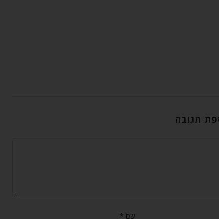
פת תגובה
שם
*