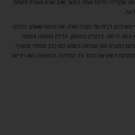
כמו כלבם של בני בַּסְקֶרְוִיל – סיפור עלילה על משפחה שקללה רודפת אותה במשך 240 שנים וגומרת למותם
דעת…
כשהלכנו לבית של חברה שלה. אני טיפוס שאוהב כלבים
שה לי טוב. צלצלנו בפעמון, הדלת נפתחה והוזמנו
להם למעלה ומה שנראה ונשמע כמו כלב מפחיד ומטורף
שהספקנו לשים את הרגל על המדרגה הראשונה הוא רץ ישר