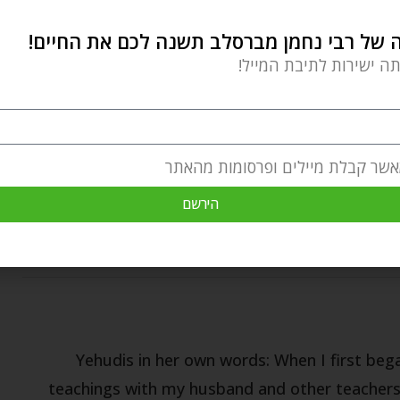
של רבי נחמן מברסלב תשנה לכם את החיים!
תה ישירות לתיבת המייל!
נחמן מברסלב במאמרים מרתקים נוספים
בקישור הזה
.
יים מאושרים
יצר הרע
כלב ויימרנר
מדרגות רוחניות
אשר קבלת מיילים ופרסומות מהאתר
נוי
שמחה
הירשם
Yehudis in her own words: When I first be
teachings with my husband and other teachers,