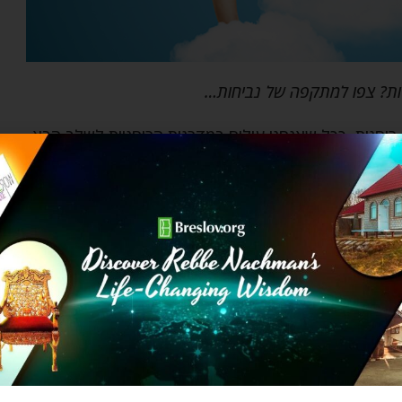
יות? צפו למתקפה של נביחות…
רוחנית, ככל שאנחנו עולים במדרגות הרוחניות לשלב הבא,
יות ומצבים ישנים שחשבנו שהם כבר לא חלק מאיתנו יותר.
הפחד שלנו. כלב ההרגל הישן רק מחכה ליד הדלת כמבחן,
שומר על המדרגה הבאה הרוחנית שלי, אבל אני לא יכולה
לצתי ואימתני מתוך איזה סיפור היצ'קוקי. נכון, הוא מאלץ
חיים להמשך הצמיחה האישית שלי לקראת השינויים