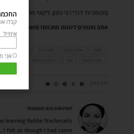
(מבוסס על דברי רבי נחמן, ליקוטי מוהר"ן כב).
החכמה 
קבלו או
אתם מוזמנים ליהנות מחכמתו ומשנתו של רבי 
אימייל
אמונה
אמונת חכמים
אתגרי חיים
בני בַּסְקֶרְוִיל
ח
אני מ
עצות מעשיות
פחד
רבי נחמן מברסלב
רוחניות
שי
0 תגובות
YEHUDIS GOLSHEVSKY
gan learning Rebbe Nachman’s
 I felt as though I had come