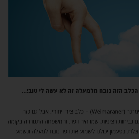
הכלב הזה נובח מלמעלה זה לא עשה לי טוב!…
כשהייתי ילדה, אני זוכרת שלחברה של אחותי היה ויימרנר (Weimaraner) – כלב ציד ייחודי, אבל גם כזה
ם נביחות רציניות. שמו היה וופר, והמשפחה התגוררה בקומה
לות בפעמון יכולנו לשמוע את וופר נובח למעלה ונשמע