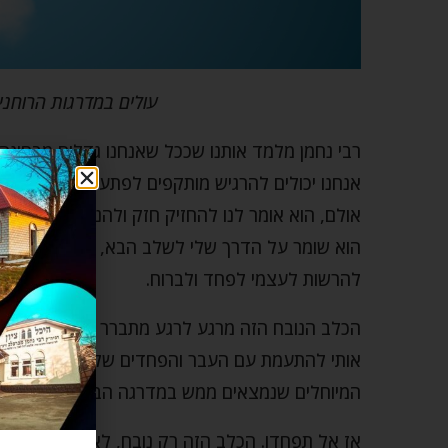
עולים במדרגות הרוחנ
רבי נחמן מלמד אותנו שככל שאנחנו גדלים מבחינה 
אנחנו יכולים להרגיש מותקפים לפתע על ידי התנהגו
אולם, הוא אומר לנו להחזיק חזק ולהניח בצד את 
הוא שומר על הדרך שלי לשלב הבא, עומד שם כמו 
להרשות לעצמי לפחד ולברוח.
הכלב הנובח הזה מרגע לרגע מתברר כחברותי, ולא מפ
אותי להתעמת עם העבר והפחדים שלי, אבל הם הכר
המיוחלים שנמצאים ממש במדרגה הבאה.
אז אל תפחדו. הכלב הזה רק נובח, לא נושך.