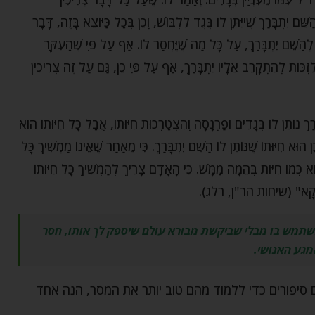
ֵּׁם יִתְבָּרַךְ שֶׁייִּתֵּן לוֹ בֶּגֶד לִלְבֹּושׁ, וְכֵן בְּכָל כַּיּוֹצֵא בָּזֶה, דָּבָר
לְהַשֵּׁם יִתְבָּרַךְ, עַל כָּל מַה שֶּׁיֶּחְסַר לוֹ. אַף עַל פִּי שֶׁהָעִקָּר
ִזְכּוֹת לְהִתְקָרֵב אֵלָיו יִתְבָּרַךְ, אַף עַל פִּי כֵן, גַּם עַל זֶה צְרִיכִין
ַךְ נוֹתֵן לוֹ בְּגָדִים וּפַרְנָסָה וְהִצְטָרְכוּת חִיּוּתוֹ, אֲבָל כָּל חִיּוּתוֹ הוּא
ֵן הוּא חִיּוּתוֹ שֶׁנּוֹתֵן לוֹ הַשֵּׁם יִתְבָּרַךְ. כִּי מֵאַחַר שֶׁאֵינוֹ מַמְשִׁיךְ כָּל
וּא כְּמוֹ חִיּוּת בְּהֵמָה מַמָּשׁ. כִּי הָאָדָם צָרִיךְ לְהַמְשִׁיךְ כָּל חִיּוּתוֹ
ם דַּווְקָא" (שיחות הר"ן, רלג).
שתמש בו מבלי שביקשת מבורא עולם שיספק לך אותו, חסר
גע האנושי.
ים סיפורים כדי ללמוד מהם טוב יותר את המסר, הנה אחד