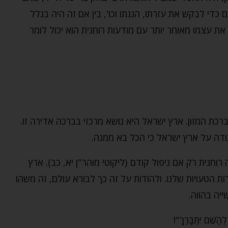
די לבקש את עזרתו, הגנתו וכו', בין אם זה היה בגלל
ת עצמו מאוחר יותר עם מודעות רוחנית הוא יכול לומר
כת המזון. ארץ ישראל היא נושא מרכזי בברכה אדירה זו.
דה על ארץ ישראל כי הכל בא ממנה.
רוחנית רק אם ניפול קודם (ליקוטי מוהר"ן יא, כב). ארץ
 הטעויות שלנו. ולהודות על זה כך לבורא עולם, זה משהו
ה בהווה.
ְהַשֵּׁם יִתְבָּרַךְ"!