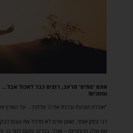
אתם 'מתים' מרעב, רוצים כבר לאכול אבל… עו
ומחכים!
"ואכלת ושבעת וברכת את ה' אלוקיך… על הארץ אשר 
רבי נחמן אומר, שאם אדם לא מרגיל את עצמו לבקש 
את אלה הרוחניים) – אוכל, בגדים, מקום לגור בו, פרנ