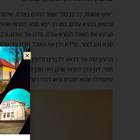
"אִישׁ אֱמוּנוֹת, רַב בְּרָכוֹת" אומר החכם באדם, 
וביטחון בבורא עולם, כמו רב ייבא סבא. למרות שהיה
מבקש את האוכל מבורא עולם, מלכו של עולם. ורק 
סבא נהג לומר, ש"לא נכין את האוכל שלנו עד שהוא 
הרעיון הזה של לדאוג לדברים ולהכין אותם – הידו
חוזר, לגן עדן. למרות שהגן היה מוכן לפרוץ ולפרוח
שיתפללו שהוא יתקיים (ראו דברי רש"י בבראשית ב, 