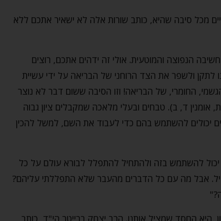
יים מכל סיבה שהיא, כותב שורות אלה לא ישאיר אתכם ללא
שיבה הנפוצה והמוטעית. אולי זה ידהים אתכם, רוצים
ו לתקן ולשפר את הצד הרוחני של הבריאה על ידי עשיית
שמי, החומרי, של הבריאה! וזו הסיבה ששום דבר לא נוצר
, אומנין ד, ב). טבחים ובעלי מלאכה שמקבלים ציון גבוה
שים יכולים להשתמש בהם כדי לעבוד את השם, למשל להכין
י יכול להשתמש בזה ולהתחיל להתפלל לבורא עולם על כל
מועיל. אבל מה עם כל הדברים מהעבר שלא התפללתי עליהם?
?"
, היא החסד שמציל אותנו. הרב יצחק ברייטר הי"ד, כותב