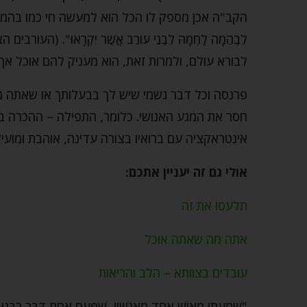
הקב"ה אכן מספק לו הכל הוא למעשה חי כמו בהמה. ו
לִבְהֵמָה לַחְמָהּ לִבְנֵי עֹורֵב אֲשֶׁר יִקְרָאוּ". (
לבורא עולם, ולמרות זאת, הוא מעניק להם אוכל אך 
פרנסה וכל דבר גשמי שיש לך בבעלותך או שאתה מ
חסר את המגע האנושי. כלומר, התפילה – ההכרה בכ
אינטראקציה עם ברואיו בצורה עדינה, אוהבת ומועיל
אולי גם זה יעניין אתכם:
תלעסו את זה
אתה מה שאתה אוכל
עובדים בצוותא – הלב והריאות
"שָׁמַעְתִּי מֵאִישׁ אֶחָד מֵאֲנָשָׁיו, שֶׁפַּעַם אַחַת דִּבֵּר רַבֵּנוּ ז