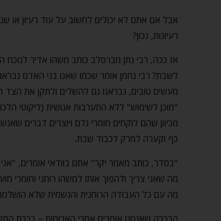
אבל אם אתם לא יכולים לחשוב על עוד רעיון או שנ
רעיונות, נכון?
אז ככה, רבי נתן מברסלב כותב משהו אדיר לנוכח הח
לשבת? רבי נחמן אומר שכמו שאנו בני האדם נבראנ
מעשים טובים, נבראנו גם להשלים ולתקן את הצד הג
"מוכן לשימוש" ללא התערבות אנושית (ליקוטי הלכות
מכיוון שהם לוקחים חומרי גלם ויוצרים דברים שאנ
כף וקערה למרק לכבוד שבת.
"בסדר, כותב מאמר יקר" אתם בוודאי אומרים, "אנ
מה שאני צריך ולהפוך אותו למשהו רוחני וחומרי 
מה עם כל העבודה הרוחנית והגשמית שלא הושלמה
הברכה שאנחנו אומרים אחרי הארוחות – ברכת המזון