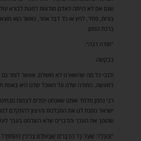
שגם אם לא הייתה לאדם מודעות לפנות לבורא עולם כ
בורות, פחד, לחץ או כל דבר אחר, כאשר הוא מוצא א
ברכת המזון.
"תודה רבה".
בבקשה.
ולגבי כל מה שהשארנו לא מושלם, אפשר לומר גם בר
למעשה, התודה שלנו על האוכל שלנו היא באמת תו
רבי נחמן מלמד אותנו שאנחנו יכולים לצמוח מבחינה 
ישראל נותנת לנו את הסבלנות והרצון להתקדם למרות
שהופך את העבר והדברים שלא השלמנו בעבר לעשיי
"וְהַכְּלָל: שֶׁעַל כָּל הַדְּבָרִים שֶׁבָּעוֹלָם צְרִיכִין לְהִתְפַּלֵּל ל