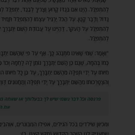
לְהִתְפַּלֵּל. הַיְנוּ אִם בִּגְדּוֹ קָרוּעַ וְצָרִיךְ לְבֶגֶד, יִתְפַּלֵּל לְהַש
גָּדוֹל וְדָבָר קָטָן. עַל הַכֹּל יַרְגִּיל עַצְמוֹ לְהִתְפַּלֵּל תָּמִיד 
לְהִתְפַּלֵּל עַל הָעִקָּר, דְּהַיְינוּ עַל עֲבוֹדַת הַשֵּׁם יִתְבָּרַךְ ל
לְהִתְפַּלֵּל.
"וְאָמַר: שֶׁמִּי שֶׁאֵינוֹ מִתְנַהֵג כָּךְ. אַף עַל פִּי שֶׁהַשֵּׁם יִתְבָּר
כְּמוֹ בְּהֵמָה, שֶׁגַּם כֵּן הַשֵּׁם יִתְבָּרַךְ נוֹתֵן לָהּ לַחְמָהּ וְכוּ' כּ
חִיּוּתוֹ עַל יְדֵי תְּפִלָּה מֵהַשֵּׁם יִתְבָּרַךְ, עַל כֵּן כָּל חִיּוּתוֹ ה
וְהִצְטָרְכוּתוֹ מֵהַשֵּׁם יִתְבָּרַךְ עַל יְדֵי תְּפִלָּה וְתַחֲנוּנִי
פרנסה וכל דבר גשמי שיש לך בבעלותך או שאתה מ
את המ
ומכיוון שילדים בכל הגילים, אפילו המבוגרים, אוהב
שמעניק לנו הזוהר הקדוש (מקץ קצט, ב):