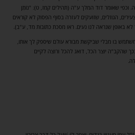
כפי שאומר דוד המלך ע"ה (תהילים קמז, ט): "נוֹתֵן
העורבים הצעירים, הגוזלים, שזועקים לעזרה בסוף הפסוק לא קוראים
לא באופן שנראה לנו נעים. ראו מסכת כתובות מד, ע"ב).
שתמש בו מבלי שביקשת מבורא עולם שיספק לך אותו,
ך שהקב"ה יוצר הכל, דואג להכל ורוצה לקיים
ה.
"ל עִמּוֹ מֵעִנְיַין בְּגָדִים. וְאָמַר לוֹ: שֶׁעַל כָּל דָּבָר צְרִיכִין