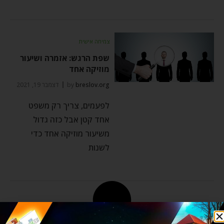
צמיחה אישית
שפת הרגש: אזמרה ושיעור
מוזיקה אחד
breslov.org
by
דצמבר 19, 2021
לפעמים, צריך רק משפט
אחד קטן אבל כזה גדול
משיעור מוזיקה אחד כדי
לשנות