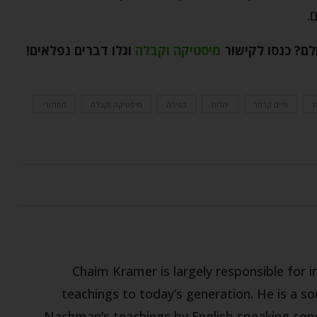
.
ולם? כנסו לקישור
מיסטיקה וקבלה
וגלו דברים נפלאים!
ת
חיים קרמר
יהדות
כפירה
מיסטיקה וקבלה
מסתורי
Chaim Kramer is largely responsible for
teachings to today’s generation. He is a s
Nachman’s teachings by English-speaking con