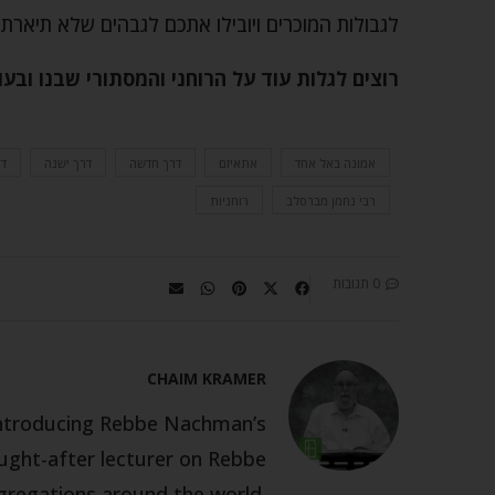
לגבולות המוכרים ויובילו אתכם לגבהים שלא תיארתם
רוצים לגלות עוד על הרוחני והמסתורי שבנו ובע
אמונה באל אחד
אתאיזם
דרך חדשה
דרך ישנה
ד
רבי נחמן מברסלב
רוחניות
0 תגובות
CHAIM KRAMER
 introducing Rebbe Nachman’s
ought-after lecturer on Rebbe
gregations around the world.