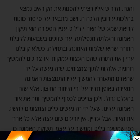
והנה, הדרוש אליו רציתי להפנות את הקוראים נמצא
בהלכות עירובין הלכה ה, ושם מתבאר על פי סוד כוונות
קריאת שמע של האר"י ז"ל כי עניין הספירה הוא תיקון
האמונה והעלתה מנפילתה, עד שזוכים בשבועות לקבלת
התורה שהיא שלמות האמונה. ובתחילה, כשלא קיבלנו
עדיין את התורה שהם העצות עמוקות, אז צריכים להמשיך
רוחניות אלוקות לתוך צמצומים, שזה נעשה על ידי
שהאדם מתעורר להמשיך עליו התנוצצות האמונה
המאירה באופן תדיר על ידי הייחוד החיצון, אלא שזה
בהעלם גדול, ולכן צריכים לכסוף להמשיך יותר את אור
האמונה עלינו, שעל ידי זה נעשים כלים וצמצומים להשיג
את האור. אבל עדיין, אין יודעים שום עצה אלא כל אחד
כפי שמשער בליבו וממשיך על עצמו תשוקת האמונה כן
הוא מתעורר למסור את נפשו להתקרב להשם יתברך,