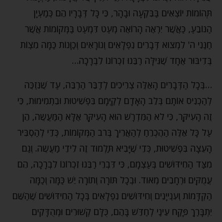
תְּהוֹמוֹת יוֹצְאִים בַּבִּקְעָה וּבָהָר, כִּי כָּל דְּבָרָיו הֵם כְּמַעְיָן
הַנּוֹבֵעַ, כַּאֲשֶׁר יִרְאֶה הָרוֹאֶה מְעַט דִּמְעַט בַּמְּקוֹמוֹת אֲשֶׁר
חַנַּנִי ה' לִמְצֹוא דְּבָרִים נִפְלָאִים וְנוֹרָאִים וְכַוָּנוֹת כַּמָּה מִצְוֹת
בְּדִיבּוּר אֶחָד שֶׁגִּילָּה רַבֵּנוּ זִכְרוֹנוֹ לִבְרָכָה…
…בְּכָל הַדְּבָרִים הָאֵלֶּה צְרִיכִים לְדַבֵּר הַרְבֵּה, עַד שֶׁנִּזְכֶּה
לְהַכְנִיס אוֹתָם בְּלֵב הָאָדָם לְקַיְּמָם בִּפְשִׁיטוּת וּבִתְמִימוּת, כִּי
זֶה הָעִיקָּר, כִּי לֹא הַמִּדְרָשׁ הוּא הָעִיקָּר אֶלָּא הַמַּעֲשֶֹה, הֵן
עַל כָּל אֵלֶּה הַהֶכְרֵחַ לְהַאֲרִיךְ בְּרֹב הַמְּקוֹמוֹת, כְּדֵי לְהַסְבִּיר
הָעֵצָה בִּפְשִׁיטוּת, כְּדֵי שֶׁיָּבִיא תַּלְמוּד זֶה לִידֵי מַעֲשֶֹה. וְגַם
מִצַּד הַחִידּוּשִׁים בְּעַצְמָם, כִּי דִּבְרֵי רַבֵּנוּ זִכְרוֹנוֹ לִבְרָכָה, הֵם
עֲמֻקִּים וּרְחָבִים מְאֹוד. וּבְכָל תּוֹרָה וְתוֹרָה יֵשׁ כַּמָּה וְכַמָּה
הַקְדָּמוֹת וְעִנְייָנִים וְחִידּוּשִׁים נִפְלָאִים בְּכָל הַחִידּוּשִׁים שֶׁהַשֵּׁם
יִתְבָּרַךְ פָּקַח עֵינַי לְחַדֵּשׁ בָּהֶם, כֻּלָּם קְשׁוּרִים וּמְהֻדָּקִים