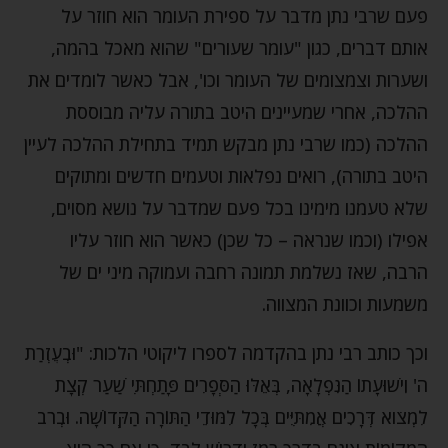
פעם שרבי נתן מדבר על ספירת העומר הוא חוזר על
אותם דברים, כגון "עומר שעורים" שהוא מאכל בהמה,
ושערות וצמצומים של העומר וכו', אבל כאשר לומדים את
ההלכה, אחרי שמעיינים היטב בתורה עליה מבוססת
ההלכה (כמו שרבי נתן מבקש תמיד בתחילת ההלכה לעיין
היטב בתורה), רואים נפלאות וטעמים חדשים ומתוקים
שלא טעמנו מימינו בכל פעם שמדבר על נושא מסוים,
אפילו (וכמו שנראה – כל שכן) כאשר הוא חוזר עליו
הרבה, שאז נשלמת תמונה רחבה ועמוקה מיני ים של
משמעות וכוונת המצווה.
וכך כותב רבי נתן בהקדמה לספרו ליקוטי הלכות: "וּבְעֶזְרַת
ה' וִישׁוּעָתוֹ הַנִּפְלָאָה, בְּאֵלּוּ הַסְּפָרִים פָּתַחְתִּי שַׁעַר קְצָת
לִמְצֹוא דְּרָכִים אֲמִתִּיִּים בְּכָל לִמּוּדֵי הַתּוֹרָה הַקְּדוֹשָׁה. וּבְרֹב