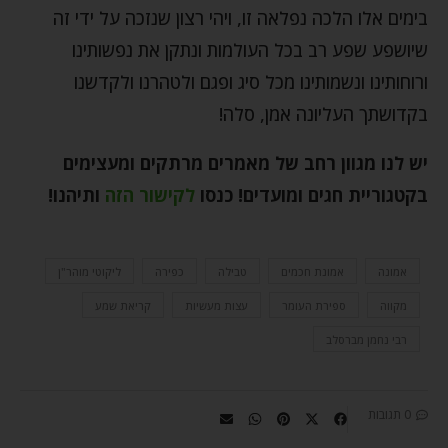
בימים אלו הלכה נפלאה זו, ויהי רצון שנזכה על ידי זה
שיושפע שפע רב בכל העולמות ונתקן את נפשותינו
ורוחותינו ונשמותינו מכל סיג ופגם ולטהרנו ולקדשנו
בקדושתך העליונה אמן, סלה!
יש לנו מגוון רחב של מאמרים מרתקים ומעצימים
בקטגוריית חגים ומועדים! כנסו
לקישור הזה
ותיהנו!
אמונה
אמונת חכמים
טבילה
כפירה
ליקוטי מוהר"ן
מקווה
ספירת העומר
עצות מעשיות
קריאת שמע
רבי נחמן מברסלב
0 תגובות