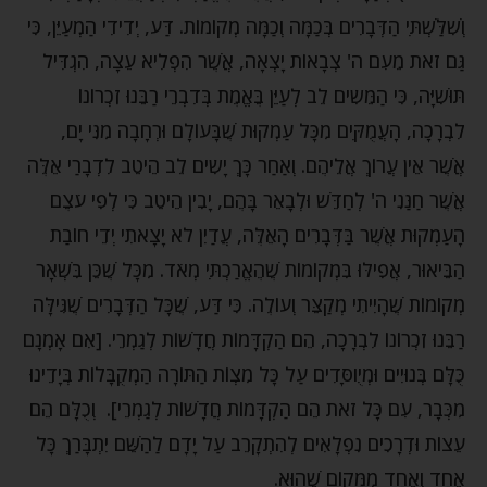
וְשִׁלַּשְׁתִּי הַדְּבָרִים בְּכַמָּה וְכַמָּה מְקוֹמוֹת. דַּע, יְדִידִי הַמְעַיֵּן, כִּי
גַּם זֹאת מֵעִם ה' צְבָאוֹת יָצְאָה, אֲשֶׁר הִפְלִיא עֵצָה, הִגְדִּיל
תּוּשִׁיָּה, כִּי הַמֵּשִֹים לֵב לְעַיֵּן בֶּאֱמֶת בְּדִבְרֵי רַבֵּנוּ זִכְרוֹנוֹ
לִבְרָכָה, הָעֲמֻקִּים מִכָּל עַמְקוּת שֶׁבָּעוֹלָם וּרְחָבָה מִנִּי יָם,
אֲשֶׁר אֵין עֲרוֹךְ אֲלֵיהֶם. וְאַחַר כָּךְ יָשִֹים לֵב הֵיטֵב לִדְבָרַי אֵלֶּה
אֲשֶׁר חַנַּנִי ה' לְחַדֵּשׁ וּלְבָאֵר בָּהֶם, יָבִין הֵיטֵב כִּי לְפִי עֹצֶם
הָעַמְקוּת אֲשֶׁר בַּדְּבָרִים הָאֵלֶּה, עֲדַיִן לֹא יָצָאתִי יְדֵי חוֹבַת
הַבֵּיאוּר, אֲפִילּוּ בִּמְקוֹמוֹת שֶׁהֶאֱרַכְתִּי מְאֹד. מִכָּל שֶׁכֵּן בִּשְׁאָר
מְקוֹמוֹת שֶׁהָיִיתִי מְקַצֵּר וְעוֹלֶה. כִּי דַּע, שֶׁכָּל הַדְּבָרִים שֶׁגִּילָּה
רַבֵּנוּ זִכְרוֹנוֹ לִבְרָכָה, הֵם הַקְדָּמוֹת חֲדָשׁוֹת לְגַמְרֵי. [אִם אָמְנָם
כֻּלָּם בְּנוּיִים וּמְיֻוסָּדִים עַל כָּל מִצְוֹת הַתּוֹרָה הַמְקֻבָּלוֹת בְּיָדֵינוּ
מִכְּבָר, עִם כָּל זֹאת הֵם הַקְדָּמוֹת חֲדָשׁוֹת לְגַמְרֵי]. וְכֻלָּם הֵם
עֵצוֹת וּדְרָכִים נִפְלָאִים לְהִתְקָרֵב עַל יָדָם לַהַשֵּׁם יִתְבָּרַךְ כָּל
אֶחָד וְאֶחָד מִמָּקוֹם שֶׁהוּא.