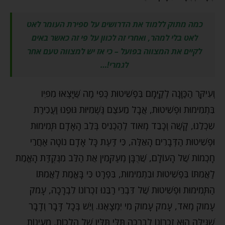
כמה מתוק ללמוד את הדרושים על ספירת העומר לאט
לאט בלי למהר, ואחרי זה לכוון על פי זה כאשר באים
לקיים את המצווה בפועל – כי אז יש למצווה טעם אחר
לגמרי!…
וְעִיקַּר הַכַּוָּנָה לְקַיְּמָם בִּפְשִׁיטוּת כְּפִי מַה שֶּׁיָּצְאוּ מִפִּיו
בִּתְמִימוּת וּפְשִׁיטוּת, אֲבָל מֵעֹצֶם גַּשְׁמִיּוּת גּוּפֵנוּ וַעֲכִירַת
שִֹכְלֵנוּ, קָשֶׁה וְכָבֵד מְאֹוד לְהַכְנִיס בְּלֵב הָאָדָם תְּמִימוּת
וּפְשִׁיטוּת הַדְּבָרִים הָאֵלֶּה, כִּי דַּעַת כָּל אָדָם נוֹטָה אַחֲרֵי
חָכְמוֹת שֶׁל הָעוֹלָם, שֶׁרֻבָּן מְעַקְּמִין אֶת הַלֵּב מִנְּקֻדַּת הָאֱמֶת
לַאֲמִתּוֹ בִּפְשִׁיטוּת וּבִתְמִימוּת, בִּפְרָט כִּי בָּאֱמֶת לַאֲמִתּוֹ
הַתְּמִימוּת וּפְשִׁיטוּת שֶׁל דִּבְרֵי רַבֵּנוּ זִכְרוֹנוֹ לִבְרָכָה, עָמֹק
עָמֹוק מְאֹד, עָמֹק עָמֹוק מִי יִמְצָאֶנּוּ. וְיֵשׁ בְּכָל דָּבָר וְדָבָר
שֶׁגִּילָּה הוּא זִכְרוֹנוֹ לִבְרָכָה תִּלֵּי תִּלִּין שֶׁל הֲלָכוֹת, מַעְיָנוֹת