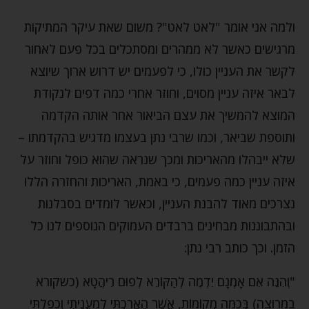
ולמה אני אומר "לאט לאט"? משום שאת עיקר המתיקות
מרגישים כאשר לא ממהרים ומסתכלים בכל פעם לאחור
לקשר את העניין כולו, כי לפעמים יש דרוש ארוך שיוצא
לבאר איזה עניין מסוים, וחוזר אחרי כמה דפים לנקודת
המוצא להמשיך את עצם הביאור אחר אותה הקדמה
ותוספת שביאר, וכמו שרבי נתן בעצמו מדגיש בהקדמתו –
שלא ייבהלו מהאריכות ומכך שנראה שהוא כופל וחוזר על
איזה עניין כמה פעמים, כי באמת, האריכות והחזרה הללו
נצרכים מאוד להבנת העניין, וכאשר לומדים בסבלנות
ובהתבוננות מבחינים ברבדים העמוקים הנוספים לנו כל
הזמן. וכך כותב רבי נתן:
"וְהִנֵּה אִם אָמְנָם יִדְמֶה לְהַקּוֹרֵא לְפוּם רִיהֲטָא (כשקורא
במרוצה) בְּכַמָּה מְקוֹמוֹת, אֲשֶׁר הֶאֱרַכְתִּי לְמַעֲנֵיתִי וְכָפַלְתִּי