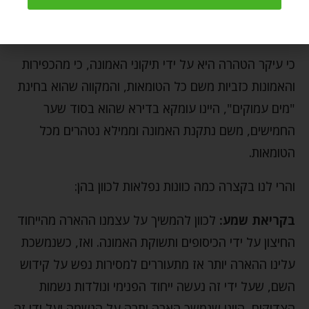
דבירא שהוא בחינת מקווה של שבועות, מקווה של שער
החמישים שמטהר מכל הטומאות.
כי עיקר הטהרה היא על ידי תיקוני האמונה, כי מהכפירות
והאמונות כזביות משם כל הטומאות, והמקווה שהוא בחינת
"מים עמוקים", היינו עומקא בדירא שהוא בסוד שער
החמישים, משם נתקנת האמונה וממילא נטהרים מכל
הטומאות.
והרי לנו בקצרה כמה כוונות נפלאות לכוון בהן:
בקריאת שמע:
לכוון להמשיך על עצמנו ההארה מהייחוד
החיצון על ידי הכיסופים ותשוקת האמונה. ואז, כשנמשכת
עלינו ההארה יותר אז מתעוררים למסירות נפש על קידוש
השם, שעל ידי זה נעשה ייחוד הפנימי ונולדות נשמות
הצדיקים, היינו שנמשך הארה יתרה על הנשמה ועל ידי זה