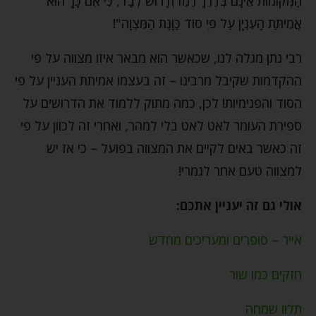
הַמְּקוֹמוֹת אֵינָם בְּדֶרֶךְ רֶמֶז וְדָרוּשׁ לְבַד, כִּי אִם כָּךְ הוּא
אֲמִיתַּת הָעִנְיָן עַל פִּי סוֹד כַּוָּנַת הַמִּצְוָה"!
רבי נתן מגלה לנו, שכאשר הוא מבאר איזו מצווה על פי
ההקדמות שקיבל מרבינו – זה בעצמו אמיתת העניין על פי
הסוד והפנימיות! לכן, כמה מתוק ללמוד את הדרושים על
ספירת העומר לאט לאט בלי למהר, ואחרי זה לכוון על פי
זה כאשר באים לקיים את המצווה בפועל – כי אז יש
למצווה טעם אחר לגמרי!
אולי גם זה יעניין אתכם:
אייר – סופרים ומעריכים מחדש
חזקים כמו שור
תלוו שמחה