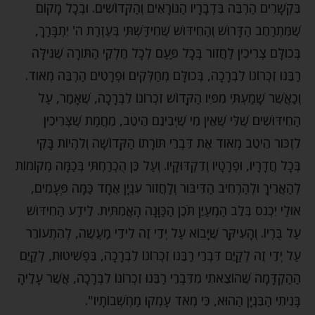
בִּקְשָׁרִים הַרְבֵּה בִּדְבָרָיו הַנּוֹרָאִים וְהַקְּדוֹשִׁים. וּבְכָל מָקוֹם
שֶׁמִּתְרַחֵב הַדָּרוּשׁ וְהַחִידּוּשׁ שֶׁחִידַּשְׁתִּי בְּעֶזְרַת ה' יִתְבָּרַךְ,
בְּכולָּם צְרִיכִין לַחֲזֹור בְּכָל פַּעַם לְכָל חֶלְקֵי הַתּוֹרָה שֶׁגִּילָּה
רַבֵּנוּ זִכְרוֹנוֹ לִבְרָכָה, בְּכולָּם מְחַלְּקִים וּפְרָטִים הַרְבֵּה מְאֹוד.
וְכַאֲשֶׁר שָׁמַעְתִּי מִפִּיו הַקָּדוֹשׁ זִכְרוֹנוֹ לִבְרָכָה, שֶׁאָמַר, עַל
הַחִידּוּשִׁים שֶׁלִּי שֶׁאֵין מִי שֶׁיְּבִינֵם הֵיטֵב, מֵחֲמַת שֶׁצְּרִיכִין
לִזְכֹּור הֵיטֵב מְאֹוד אֶת דִּבְרֵי תּוֹרָתוֹ הַקְּדוֹשָׁה וְלִהְיוֹת בָּקִי
בְּכָל חֲדָרָיו, וּפְרָטָיו וְדִקְדּוּקָיו. וְעַל כֵּן הֻכְרַחְתִּי בְּכַמָּה מְקוֹמוֹת
לְהַאֲרִיךְ וּלְהַרְחִיב הַדִּיבּוּר וְלַחֲזֹור עִנְיָן אֶחָד כַּמָּה פְּעָמִים,
אוּלַי יִכְנֹס בְּלֵב הַמְעַיֵּן תֹּכֶן הַכַּוָּנָה הָאֲמִתִּית. לֵידַע הַחִידּוּשׁ
עַל בֻּרְיוֹ. וְהָעִיקָּר שֶׁיָּבוֹא עַל יְדֵי זֶה לִידֵי מַעֲשֶֹה, לְהִתְעוֹרֵר
עַל יְדֵי זֶה לְקַיֵּם דִּבְרֵי רַבֵּנוּ זִכְרוֹנוֹ לִבְרָכָה, בִּפְשִׁיטוּת, לְקַיֵּם
הַהַקְדָּמָה שֶׁהוֹצֵאתִי מִדִּבְרֵי רַבֵּנוּ זִכְרוֹנוֹ לִבְרָכָה, אֲשֶׁר עָלֶיהָ
בָּנִיתִי הַבִּנְיָן הַהוּא, כִּי מְאֹד עָמְקוּ מַחְשְׁבוֹתָיו".