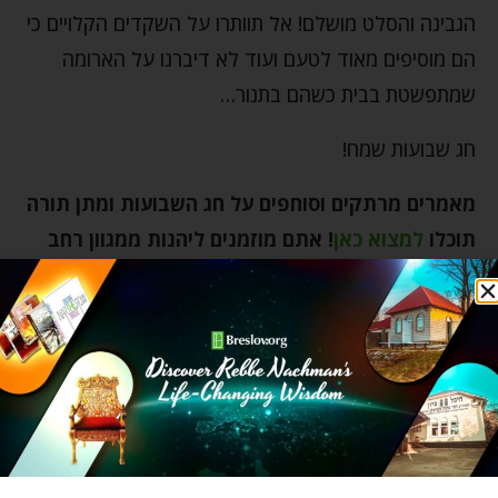
הגבינה והסלט מושלם! אל תוותרו על השקדים הקלויים כי
הם מוסיפים מאוד לטעם ועוד לא דיברנו על הארומה
שמתפשטת בבית כשהם בתנור…
חג שבועות שמח!
מאמרים מרתקים וסוחפים על חג השבועות ומתן תורה
תוכלו
למצוא כאן
!
אתם מוזמנים ליהנות ממגוון רחב
של מאמרים מרתקים, מחכימים וסוחפים בנושא חגים
ומועדים
בקישור הזה
.
בלינצ'ס גבינה
חג שבועות
מחמאה
מתכונים
מתן תורה
סלט מנגו
שולחן החג