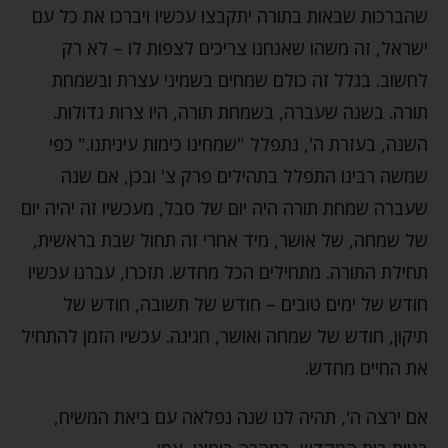
שהברכות שבאות בתורה יתקבצו עכשיו ויברכו את כל עם
ישראל, זה משהו שאנחנו צריכים לצפות לו – לא רק
לחשוב. בגלל זה כולם שמחים בשמיני עצרת ובשמחת
תורה. בשנה שעברה, בשמחת תורה, היו צרות גדולות.
השנה, בעזרת ה', נתפלל "שמחינו כימות עיניתנו." כפי
שמשה רבינו התפלל בתהילים פרק צ' ובכן, אם שנה
שעברה שמחת תורה היה יום של סבל, מעכשיו זה יהיה יום
של שמחה, של אושר, מיד אחרי זה תחול שבת בראשית,
תחילת התורה. מתחילים הכל מחדש. תזכרו, עברנו עכשיו
חודש של ימים טובים – חודש של תשובה, חודש של
תיקון, חודש של שמחה ואושר, חגיגה. עכשיו הזמן להתחיל
את החיים מחדש.
אם ירצה ה', תהיה לנו שנה נפלאה עם ביאת המשיח,