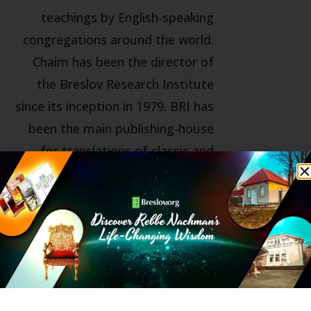
teachings by English-speaking
congregations around the world.
Chaim has been the director of
the Breslov Research Institute
since its inception in 1979. BRI has
been the main publishing-house
for translations of classic and
contemporary Breslov books.
More than 100 titles are currently
in print, in English, Hebrew,
Russian, Spanish, French, and
even Korean. Chaim himself, is the
author of “Through Fire and
Water”, “Crossing the Narrow