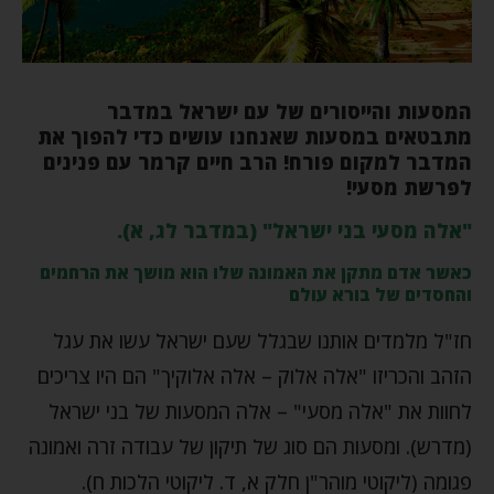
המסעות והייסורים של עם ישראל במדבר
מתבטאים במסעות שאנחנו עושים כדי להפוך את
המדבר למקום פורח! הרב חיים קרמר עם פנינים
לפרשת מסעי!
"אלה מסעי בני ישראל" (במדבר לג, א).
כאשר אדם מתקן את האמונה שלו הוא מושך את הרחמים
והחסדים של בורא עולם
חז"ל מלמדים אותנו שבגלל שעם ישראל עשו את עגל
הזהב והכריזו "אלה אלוק – אלה אלוקיך" הם היו צריכים
לחוות את "אלה מסעי" – אלה המסעות של בני ישראל
(מדרש). ומסעות הם סוג של תיקון של עבודה זרה ואמונה
פגומה (ליקוטי מוהר"ן חלק א, ד. ליקוטי הלכות ח).