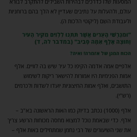
המסעות שלו כדרכים לבהירות השבילים להתקרב לבורא
עולם, ולהעלות על נתיבים שעדיין לא הלך בהם ברוחניות
ולעבודת השם (ליקוטי הלכות ה).
"וּמִגְרְשֵׁי הֶעָרִים אֲשֶׁר תִּתְּנוּ לַלְוִיִּם מִקִּיר הָעִיר
וָחוּצָה אֶלֶף אַמָּה סָבִיב" (במדבר לה, ד)
הכוח המגן של אזמרה! ואיה?
אלפיים אמה אדמה הקיפו כל עיר שיש בה לוויים. אלף
אמות הפנימיות היו אמורות להישאר ריקות לשימוש
התושבים, ואלף אמות החיצוניות יועדו לשדות ולכרמים
(רש"י).
אלף (1000) נכתב בדיוק כמו האות הראשונה בא"ב –
אלף. כדי שבאמת נוכל למצוא מחסה מכוחות הרשע צריך
את שני השיעורים של רבי נחמן שמתחילים באות אלף –