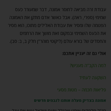
עבודת זרה מביאה לחוסר אמונה, דבר שמעורר כעס
שמימי (ספרי, ראה). אבל כאשר אדם מתקן את האמונה
הפגומה שלו ומסיר את עבודת האלילים מתוכו, הוא מסיר
את הכעס השמימי ובמקום זאת מושך את הרחמים
והחסדים של בורא עולם (ליקוטי מוהר"ן חלק ב, ב: סב).
אולי גם זה יעניין אתכם:
למה הקב”ה מעניש?
השקעה לעתיד
פליאות חכמה – מטות מסעי
אמונה בצדיק מעלה אותנו לגבהים חדשים
חז"ל מלמדים אותנו שבגלל שעם ישראל עשו את עגל