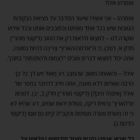
אזמרה! איה?
אזמרה! – אני אשיר! שיעור המדבר על מציאת הנקודות
הטובות שיש בכל אחד מאיתנו ובסובבים אותנו ובכל אירוע
שקורה לנו – למצוא ולראות רק את הטוב (ליקוטי מוהר"ן
חלק א, רפב). כי ה"אדמה/הארץ" צריכה להיות נטועה,
אתה יכול למצוא דברים טובים "לצמוח ולהתפתח" בתוכך.
איה? – וכשאתה חושב שהמצב רע מאוד ויש לך כל כך
הרבה שאלות ללא מענה, אתה חייב להיזכר במסר של
איה? (איפה? היכן?) (ליקוטי מוהר"ן חלק ב, יב). למרות
ש"הארץ" נראית ריקה, נטולת יראת שמים, דע שהיא לא
כי זה משרת מטרה מסוימת והקב"ה קיים גם שם! (ליקוטי
הלכות ג).
כל שבוע אנחנו נהנים מעוד חידושים נפלאים על