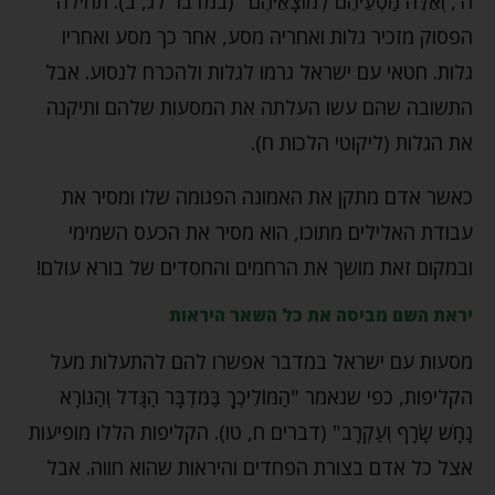
ה', וְאֵלֶּה מַסְעֵיהֶם לְמוֹצָאֵיהֶם" (במדבר לג, ב). תחילה
הפסוק מזכיר גלות ואחריה מסע, אחר כך מסע ואחריו
גלות. חטאי עם ישראל גרמו לגלות ולהכרח לנסוע. אבל
התשובה שהם עשו העלתה את המסעות שלהם ותיקנה
את הגלות (ליקוטי הלכות ח).
כאשר אדם מתקן את האמונה הפגומה שלו ומסיר את
עבודת האלילים מתוכו, הוא מסיר את הכעס השמימי
ובמקום זאת מושך את הרחמים והחסדים של בורא עולם!
יראת השם מביסה את כל השאר היראות
מסעות עם ישראל במדבר אפשרו להם להתעלות מעל
הקליפות, כפי שנאמר "הַמּוֹלִיכְךָ בַּמִּדְבָּר הַגָּדֹל וְהַנּוֹרָא
נָחָשׁ שָׂרָף וְעַקְרָב" (דברים ח, טו). הקליפות הללו מופיעות
אצל כל אדם בצורת הפחדים והיראות שהוא חווה. אבל