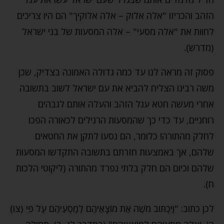
הזהב והכריזו "אלה אלוק – אלה אלוקיך" הם היו צריכים
לחוות את "אלה מסעי" – אלה המסעות של בני ישראל
(מדרש).
פסוק זה מראה לנו עד כמה גדולה האמונה בצדיק, שכן
משה רבינו הצליח להביא את עם ישראל לשוב בתשובה
אחרי מעשה חטא עגל הזהב והעלה אותם לגבהים
רוחניים, עד כדי כך שהמסעות הרגילים לכאורה הפכו
לחלק מהתורה! כלומר, הם נסעו לתקן את החטאים
שלהם, אך באמצעות חזרתם בתשובה התקדשו המסעות
שלהם וכיום הם חלק בלתי נפרד מהתורה (ליקוטי הלכות
ח).
לכן כתוב: "וַיִּכְתּוב מֹשֶׁה אֶת מוֹצָאֵיהֶם לְמַסְעֵיהֶם עַל פִּי (צו)