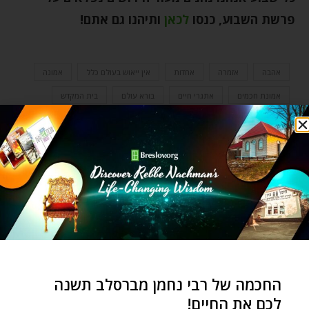
פרשת השבוע, כנסו
לכאן
ותיהנו גם אתם
!
אהבה
אזמרה
אחדות
אין ייאוש בעולם כלל
אמונה
אמונת חכמים
אתגרי חיים
בורא עולם
בית המקדש
גאולה
הצלחה
השגחה פרטית
התבודדות
התחלה חדשה
חזרה בתשובה
חיים מאושרים
יציאת מצרים
יצר הרע
ליקוטי הלכות
ליקוטי מוהר"ן
מדבר
נקודות טובות
עבודה זרה
עצות מעשיות
פרשת השבוע מטות מסעי
צדיק
צמיחה אישית
רבי נחמן מברסלב
רבי נתן מברסלב
שבת
שמחה
תורה ומצוות
תפילה
תפילה אישית
החכמה של רבי נחמן מברסלב תשנה
לכם את החיים!