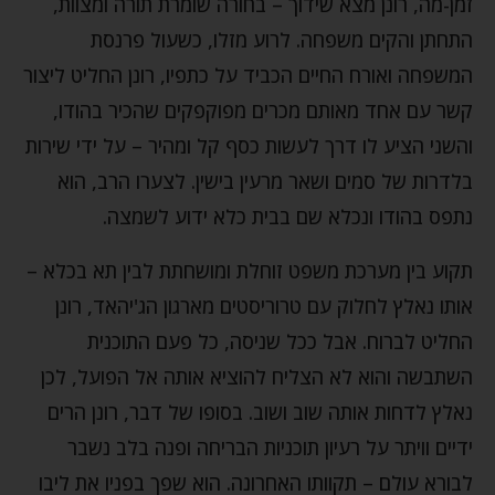
זמן-מה, רונן מצא שידוך – בחורה שומרת תורה ומצוות,
התחתן והקים משפחה. לרוע מזלו, כשעול פרנסת
המשפחה ואורח החיים הכביד על כתפיו, רונן החליט ליצור
קשר עם אחד מאותם מכרים מפוקפקים שהכיר בהודו,
והשני הציע לו דרך לעשות כסף קל ומהיר – על ידי שירות
בלדרות של סמים ושאר מרעין בישין. לצערו הרב, הוא
נתפס בהודו ונכלא שם בבית כלא ידוע לשמצה.
תקוע בין מערכת משפט זוחלת ומושחתת לבין תא בכלא –
אותו נאלץ לחלוק עם טרוריסטים מארגון הג'יהאד, רונן
החליט לברוח. אבל ככל שניסה, כל פעם התוכנית
השתבשה והוא לא הצליח להוציא אותה אל הפועל, לכן
נאלץ לדחות אותה שוב ושוב. בסופו של דבר, רונן הרים
ידיים וויתר על רעיון תוכניות הבריחה ופנה בלב נשבר
לבורא עולם – תקוותו האחרונה. הוא שפך בפניו את ליבו