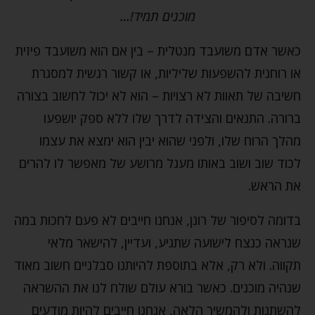
מוכנים תמיד!…
כאשר אדם משועבד מנטלית – בין אם הוא משועבד פיזית
או רוחנית להשפעות שליליות, או קשור רגשית למסגרת
חשיבה של תאוות לא רצויות – הוא לא יכול לחשוב בצורה
ברורה. התנאים והצידה לדרך שלו ללא ספק יושפעו
מהלך הרוח שלו, ולפני שהוא יבין הוא ימצא את עצמו
לכוד שוב ושוב באותו מעגל מרושע של מאפשר לו להרים
את הראש.
בדומה לסיפור של רונן, אנחנו חייבים לא פעם לחכות במה
שנראה כנצח לישועה שתגיע, ועדיין, להישאר מלאי
תקווה. ולא רק, אלא בתוספת להיותנו סבלניים חשוב מאוד
שנהיה מוכנים. כאשר בורא עולם שולח לנו את ההשראה
להשתנות ולהמשיך הלאה, אנחנו חייבים להיות מודעים