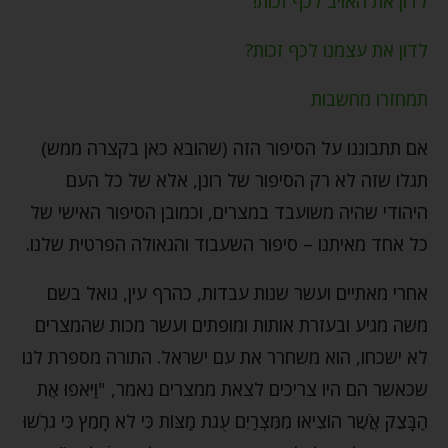
לדון את האויב לכף זכות!
לדון את עצמנו לכף זכות?
תמחזרו מחשבות
אם תתבוננו על הסיפור הזה (שהובא כאן בקצרה ממש)
תגלו שזה לא רק הסיפור של רונן, אלא של כל העם
היהודי שהיה משועבד במצרים, וכמובן הסיפור האישי של
כל אחד מאיתנו – סיפור השעבוד והגאולה הפרטית שלנו.
אחרי מאתיים ועשר שנות עבדות, כהרף עין, גואל בשם
משה מגיע ובעזרת אותות ומופתים ועשר מכות שהמצרים
לא ישכחו, הוא משחרר את עם ישראל. התורה מספרת לנו
שכאשר הם היו צריכים לצאת ממצרים נאמר, "וַיֹּאפוּ אֶת
הַבָּצֵק אֲשֶׁר הוֹצִיאוּ מִמִּצְרַיִם עֻגֹת מַצּוֹת כִּי לֹא חָמֵץ כִּי גֹרְשׁוּ