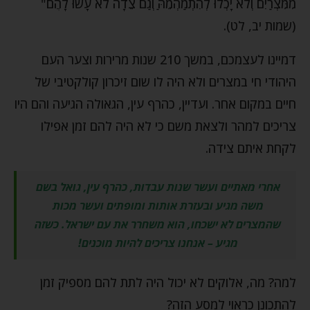
מִמִּצְרַיִם וְלֹא יָכְלוּ לְהִתְמַהְמֵהַּ וְגַם צֵדָה לֹא עָשׂוּ לָהֶם"
(שמות יב, לט).
דמיינו לעצמכם, במשך 210 שנות מרירות וצער העם
היהודי חי במצרים ולא היה לו שום זיכרון קולקטיבי של
חיים במקום אחר. ועדיין, כהרף עין, הגאולה הגיעה והם היו
צריכים למהר ולצאת משם כי לא היה להם זמן אפילו
לקחת איתם צידה.
אחרי מאתיים ועשר שנות עבדות, כהרף עין, גואל בשם
משה מגיע ובעזרת אותות ומופתים ועשר מכות
שהמצרים לא ישכחו, הוא משחרר את עם ישראל. כשזה
מגיע – אנחנו צריכים להיות מוכנים!
למה? מה, אלוקים לא יכול היה לתת להם מספיק זמן
להתכונן כראוי למסע הזה?