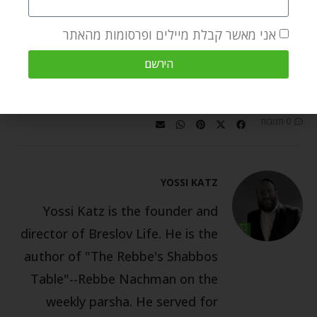
יציאת מצרים
ישועת השם כהרף עין
כלא הודי
מערכת משפט
אני מאשר קבלת מיילים ופרסומות מהאתר
נצח
צידה לדרך
רבי נתן מברסלב
שחיתות
שמחה
הירשם
שעבוד
תקווה
0 תגובות
YOSSI KATZ
Yossi Katz is the founder and
director of Breslov Life. He is the
author of "The Rebbe's Shabbos
Table"--Rebbe Nachman on the
weekly parsha. He served for