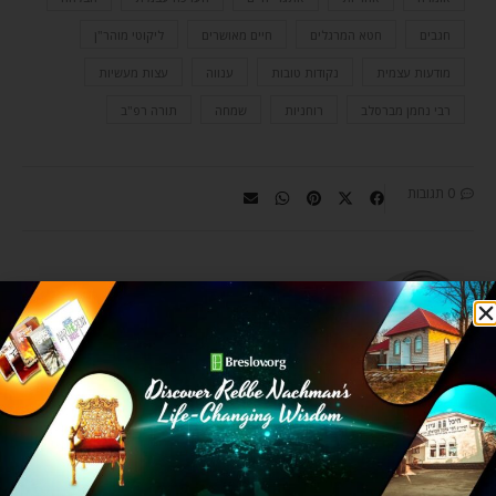
חגבים
חטא המרגלים
חיים מאושרים
ליקוטי מוהר"ן
מודעות עצמית
נקודות טובות
ענווה
עצות מעשיות
רבי נחמן מברסלב
רוחניות
שמחה
תורה רפ"ב
0 תגובות
CHAYA RIVKA ZWOLINSKI
Chaya Rivka in her own words:
What do we want? To feel less
pain and more optimism. To be
happy and lead meaningful lives.
This all requires healthy