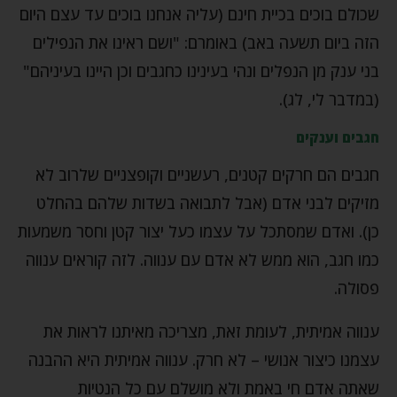
שכולם בוכים בכיית חינם (עליה אנחנו בוכים עד עצם היום
הזה ביום תשעה באב) באומרם: "ושם ראינו את הנפילים
בני ענק מן הנפלים ונהי בעינינו כחגבים וכן היינו בעיניהם"
(במדבר לי, לג).
חגבים וענקים
חגבים הם חרקים קטנים, רעשניים וקופצניים שלרוב לא
מזיקים לבני אדם (אבל לתבואה בשדות שלהם בהחלט
כן). ואדם שמסתכל על עצמו כעל יצור קטן וחסר משמעות
כמו חגב, הוא ממש לא אדם עם ענווה. לזה קוראים ענווה
פסולה.
ענווה אמיתית, לעומת זאת, מצריכה מאיתנו לראות את
עצמנו כיצור אנושי – לא חרק. ענווה אמיתית היא ההבנה
שאתה אדם חי באמת ולא מושלם עם כל הנטיות