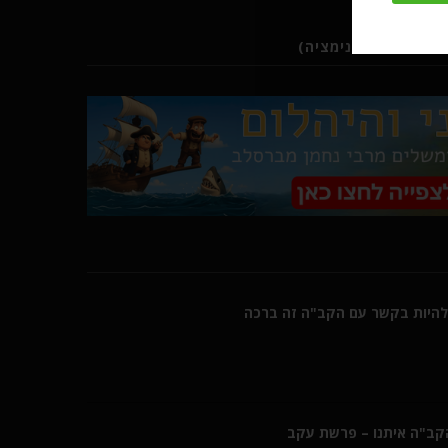
ב (סרטוני אנימציה)
היות בקשר עם הקב"ה זה ברכה
הקב"ה איתנו – פרשת עקב