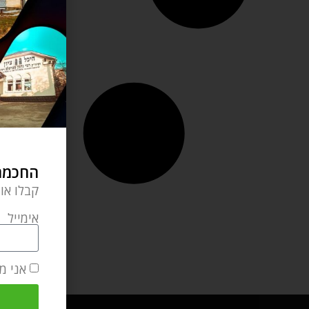
החכמה 
קבלו או
אימייל
אני מ