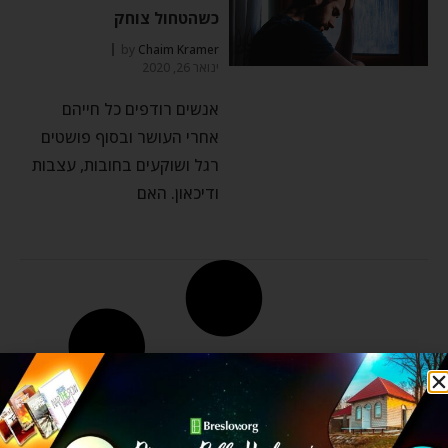
כשהטחול צוחק
by
Chaim Kramer
ינואר 26, 2020
אנשים רודפים כל חייהם
אחרי העושר ובסוף פושטים
רגל ושוקעים בחובות, עצבות
ודיכאון. האם