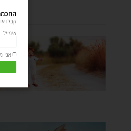
החכמה 
קבלו או
אימייל
אני מ