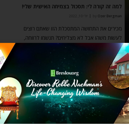
למה זה קורה לי: תסכול בצמיחה האישית שלי!
Ozer Bergman
by
יולי 10, 2022
מכירים את התחושה המתסכלת הזו שאתם רוצים
לעשות משהו אבל לא מצליחים? תנשמו לרווחה,
פסח
מה נשתנה? – להתגבר על המחסומים עם ארבע
קושיות
Chaim Kramer
by
מרץ 22, 2021
אז מה באמת השתנה הלילה הזה מכל הלילות? ולמה
אין בשום מקום בהגדה תשובות