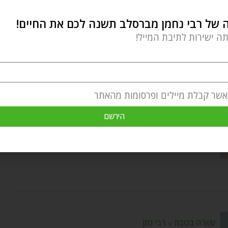
של רבי נחמן מברסלב תשנה לכם את החיים!
תה ישירות לתיבת המייל!
שבועות ומתן תורה
שבועות – להתחיל מחדש
אשר קבלת מיילים ופרסומות מהאתר
Yehudis Golshevsky
by
מאי 24, 2020
הירשם
חג השבועות מעניק לנו מתנה שהופכת אותנו לאנשים
מאושרים: לעשות התחלה חדשה ולהסתכל על
עשרה בטבת
⬦
רבי נתן