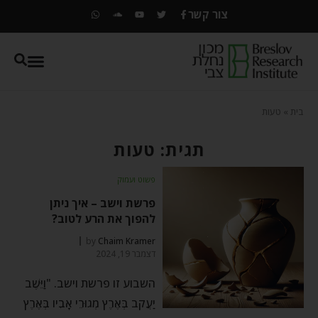
צור קשר
בית
»
טעות
תגית: טעות
פשוט ועמוק
פרשת וישב – איך ניתן
להפוך את הרע לטוב?
by
Chaim Kramer
דצמבר 19, 2024
השבוע זו פרשת וישב. "וַיֵּשֶׁב
יַעֲקֹב בְּאֶרֶץ מְגוּרֵי אָבִיו בְּאֶרֶץ