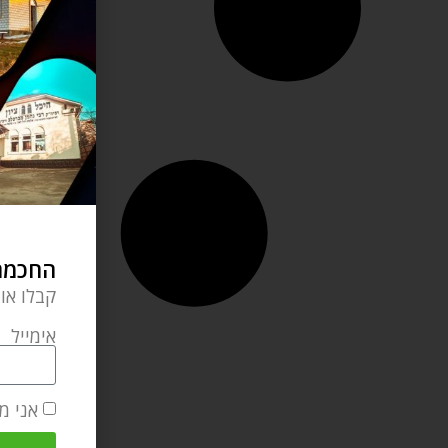
החכמה 
קבלו או
אימייל
אני מ