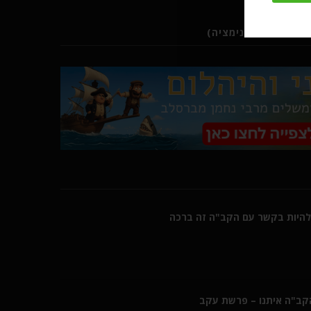
ב (סרטוני אנימציה)
היות בקשר עם הקב"ה זה ברכה
הקב"ה איתנו – פרשת עקב