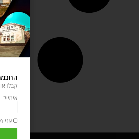
החכמה 
קבלו או
אימייל
אני מ